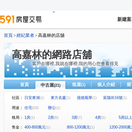
新建案
首頁
經紀業者
高嘉林的店舖
>
>
高嘉林的網路店舖
客戶在哪裡,我就在哪裡;我的用心您會看得見
首頁
租屋
個人介紹
留
中古屋
(1)
(21)
社區：
日安東湖
東方名廈
億德風華
富陽街16號
(1)
(1)
(1)
(1)
基泰香奈爾
碩樺謙禾
信義誠家
閱讀歐洲
(1)
(1)
(1)
(1)
用途：
住宅
辦公
(20)
(1)
百樂大廈
市民大道三段126號
宏國大鎮
福邸龍
(1)
(1)
(1)
格局：
1房
2房
3房
4房
5房以
(1)
(6)
(7)
(1)
財盛通商大樓
一院香
太子東宮
青隅
康
(1)
(1)
(1)
(1)
南京東路五段
園區街
富陽街
民權東路六段
(2)
(1)
(1)
(3)
售金：
400-800萬元
800-1200萬元
1200-2000
(1)
(1)