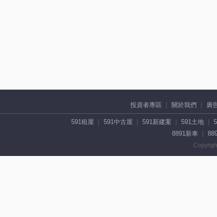
投資者專區
關於我們
廣
591租屋
591中古屋
591新建案
591土地
8891新車
88
Copyrigh