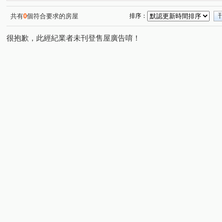
康寧路一段
吳興街
成功路五段
信義路三段
(1)
(1)
(1)
(1)
大同路二段
樟樹二路
基隆路二段
八德路三段
(1)
(1)
(1)
(
共有
0
個符合要求的房屋
排序：
樟樹一路
承德路四段
(1)
(1)
很抱歉，此經紀業者未刊登售屋廣告唷！