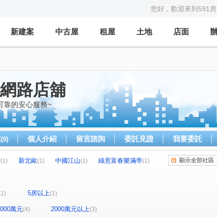
您好，歡迎來到591
新建案
中古屋
租屋
土地
店面
的網路店舖
可靠的安心服務~
屋
個人介紹
留言諮詢
委託見證
我要委託
(0)
館
新北歐
中國江山
綠意富春樂滿帝
顯示全部社區
(1)
(1)
(1)
(1)
臻愛一世
天祥五街
正光二街
(1)
(1)
(1)
興路
泰昌三街
愛國街
春日路
(1)
(1)
(1)
(1)
5房以上
(1)
(1)
-2000萬元
2000萬元以上
(4)
(3)