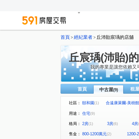
首頁
經紀業者
丘沛貽宸瑀的店舖
>
>
丘宸瑀(沛貽)
我的專業是讓您依賴又
首頁
租
中古屋
(9)
社區：
頤和園
合遠康萊爾-美樹
(1)
麗晶公園
國王之森
(1)
(1)
用途：
住宅
(9)
國強一街
寶慶路
大
(1)
(1)
格局：
2房
3房
4房
(1)
(6)
中正路
(1)
售金：
800-1200萬元
1200
(2)