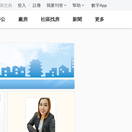
房屋交易
登入
註冊
我要刊登
幫助
數字App
辦公
廠房
社區找房
新聞
更多