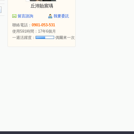
丘沛貽宸瑀
留言諮詢
我要委託
聯絡電話：
0901-053-531
使用591時間：17年6個月
一週活躍度：
偶爾來一次