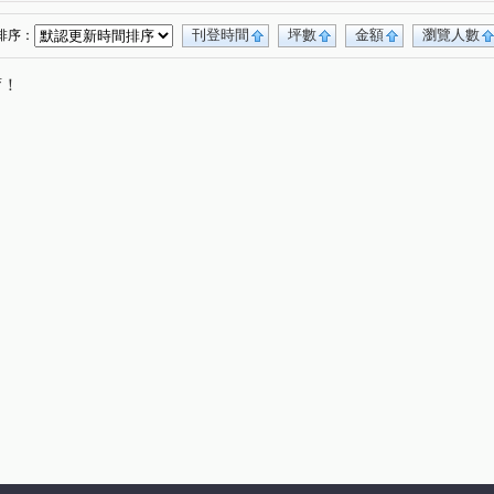
刊登時間
坪數
金額
瀏覽人數
排序：
唷！