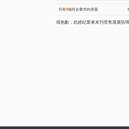
共有
0
個符合要求的房屋
很抱歉，此經紀業者未刊登售屋廣告