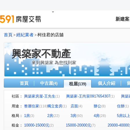
新建案
首頁
經紀業者
柯佳君的店舖
>
>
興築家不動產
來到興築家 為您找到家
首頁
中古屋
個人介紹
(4)
租屋
(139)
社區：
興築家房屋-王先生
興築家-王尚宸0917654307
興築
(1)
(1)
興築家-昱勤
興築家房屋-王先生
興築家房屋-王先生
(1)
(1)
(
用途：
整層住家
獨立套房
店面
辦公
住辦
(118)
(1)
(4)
(8)
(1)
興築家
0917654307興築家-王尚宸
興築家
興築
(2)
(1)
(1)
格局：
1房
2房
3房
4房
5房以
(3)
(22)
(60)
(28)
興築家-曾店長
興築家-曾店長
興築家-曾店長
(2)
(3)
(1)
興築家-昱勤
興築家-曾店長
興築家-曾店長
興
(1)
(1)
(1)
租金：
10000-15000元
15000-20000元
20000-4000
(2)
(7)