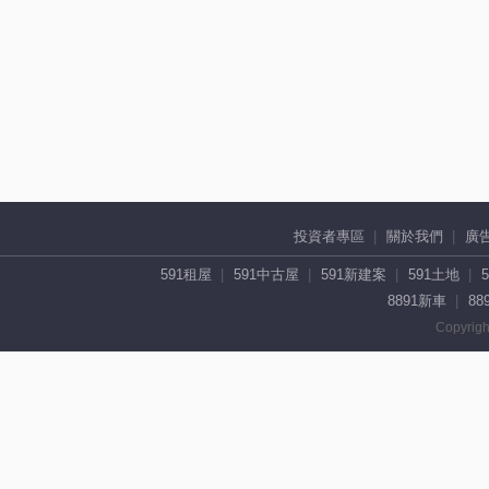
投資者專區
關於我們
廣
591租屋
591中古屋
591新建案
591土地
8891新車
88
Copyrigh