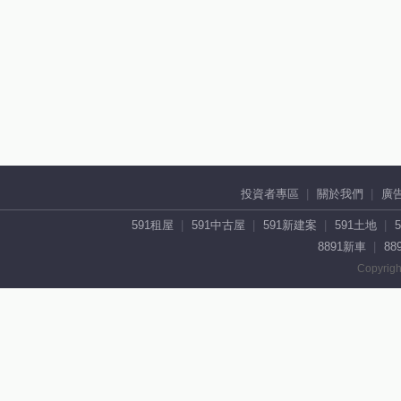
投資者專區
關於我們
廣
591租屋
591中古屋
591新建案
591土地
8891新車
88
Copyrigh