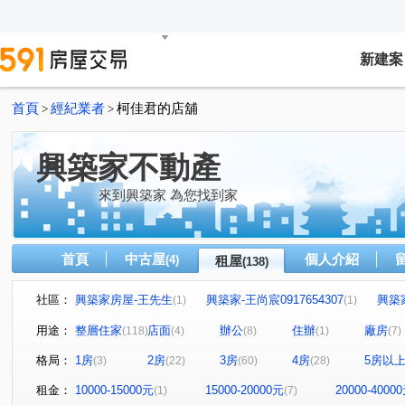
新建案
首頁
經紀業者
柯佳君的店舖
>
>
興築家不動產
來到興築家 為您找到家
首頁
中古屋
個人介紹
(4)
租屋
(138)
社區：
興築家房屋-王先生
興築家-王尚宸0917654307
興築
(1)
(1)
興築家-昱勤
興築家房屋-王先生
興築家房屋-王先生
(1)
(1)
(
用途：
整層住家
店面
辦公
住辦
廠房
(118)
(4)
(8)
(1)
(7)
興築家
0917654307興築家-王尚宸
興築家
興築
(2)
(1)
(1)
格局：
1房
2房
3房
4房
5房以
(3)
(22)
(60)
(28)
興築家-曾店長
興築家-曾店長
興築家-曾店長
(2)
(3)
(1)
興築家-昱勤
興築家-曾店長
興築家-曾店長
興
(1)
(1)
(1)
租金：
10000-15000元
15000-20000元
20000-4000
(1)
(7)