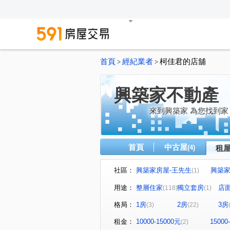
首頁
經紀業者
柯佳君的店舖
>
>
興築家不動產
來到興築家 為您找到家
首頁
中古屋
(4)
租
社區：
興築家房屋-王先生
興築家-
(1)
興築家-昱勤
興築家房屋-
(1)
用途：
整層住家
獨立套房
店
(118)
(1)
興築家
0917654307興
(2)
格局：
1房
2房
3房
(3)
(22)
興築家-曾店長
興築家-曾
(2)
興築家-昱勤
興築家-曾店
(1)
租金：
10000-15000元
15000
(2)