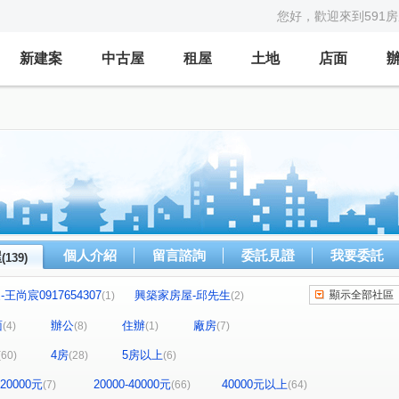
您好，歡迎來到591
新建案
中古屋
租屋
土地
店面
個人介紹
留言諮詢
委託見證
我要委託
屋
(139)
王尚宸0917654307
興築家房屋-邱先生
顯示全部社區
(1)
(2)
王先生
興築家房屋-王先生
興築家-戴小姐
(1)
(1)
(1)
面
辦公
住辦
廠房
(4)
(8)
(1)
(7)
築家-王尚宸
興築家
興築家-昱勤
興築家
(1)
(1)
(3)
(2)
4房
5房以上
(60)
(28)
(6)
店長
興築家-曾店長
興築家
興築家
(3)
(1)
(1)
(2)
長
興築家-曾店長
興築家-曾店長
(1)
(1)
(1)
-20000元
20000-40000元
40000元以上
(7)
(66)
(64)