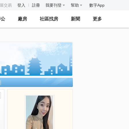
房屋交易
登入
註冊
我要刊登
幫助
數字App
辦公
廠房
社區找房
新聞
更多