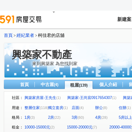
新建案
首頁
經紀業者
柯佳君的店舖
>
>
興築家不動產
來到興築家 為您找到家
首頁
中古屋
個人介紹
(4)
租屋
(139)
社區：
興築家房屋-王先生
興築家-王尚宸0917654307
興築
(1)
(1)
興築家-昱勤
興築家房屋-王先生
興築家房屋-王先生
(1)
(1)
(
用途：
整層住家
獨立套房
店面
辦公
住辦
(118)
(1)
(4)
(8)
(1)
興築家
0917654307興築家-王尚宸
興築家
興築
(2)
(1)
(1)
格局：
1房
2房
3房
4房
5房以
(3)
(22)
(60)
(28)
興築家-曾店長
興築家-曾店長
興築家-曾店長
(2)
(3)
(1)
興築家-昱勤
興築家-曾店長
興築家-曾店長
興
(1)
(1)
(1)
租金：
10000-15000元
15000-20000元
20000-4000
(2)
(7)