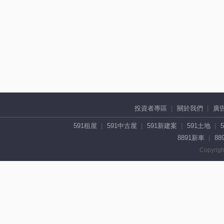
投資者專區
關於我們
廣
591租屋
591中古屋
591新建案
591土地
8891新車
88
Copyrigh