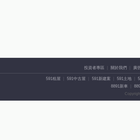
投資者專區
關於我們
廣
591租屋
591中古屋
591新建案
591土地
8891新車
88
Copyrigh