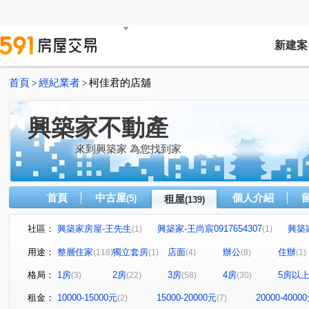
新建案
首頁
經紀業者
柯佳君的店舖
>
>
興築家不動產
來到興築家 為您找到家
首頁
中古屋
個人介紹
(5)
租屋
(139)
社區：
興築家房屋-王先生
興築家-王尚宸0917654307
興築
(1)
(1)
興築家-昱勤
興築家房屋-王先生
興築家房屋-王先生
(1)
(1)
(
用途：
整層住家
獨立套房
店面
辦公
住辦
(118)
(1)
(4)
(8)
(1)
興築家
0917654307興築家-王尚宸
興築家
興築
(2)
(1)
(1)
格局：
1房
2房
3房
4房
5房以
(3)
(22)
(58)
(30)
興築家-曾店長
興築家-曾店長
興築家-曾店長
(2)
(3)
(1)
興築家-昱勤
興築家-曾店長
興築家-曾店長
興
(1)
(1)
(1)
租金：
10000-15000元
15000-20000元
20000-4000
(2)
(7)