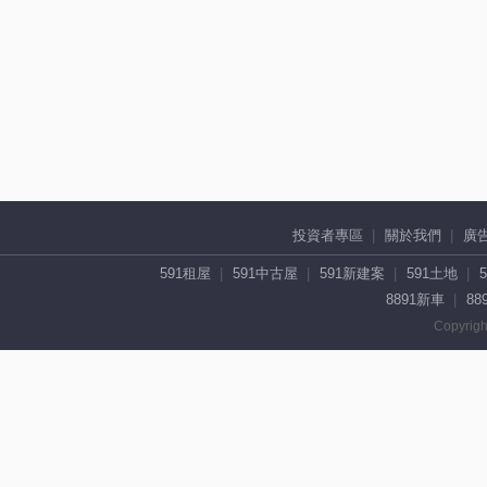
投資者專區
關於我們
廣
591租屋
591中古屋
591新建案
591土地
8891新車
88
Copyrigh