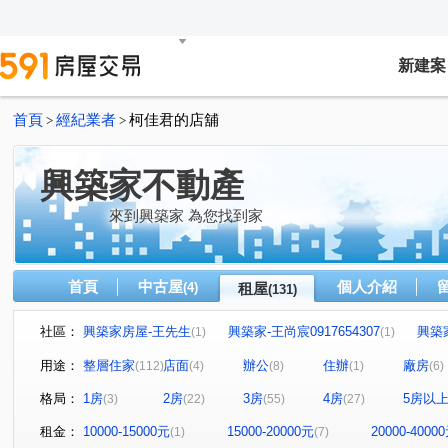
新建案
首頁
經紀業者
柯佳君的店舖
>
>
興築家不動產
來到興築家 為您找到家
首頁
中古屋
個人介紹
(4)
租屋
(131)
社區：
興築家房屋-王先生
興築家-王尚宸0917654307
興築
(1)
(1)
興築家-昱勤
興築家房屋-王先生
興築家房屋-王先生
(1)
(1)
(
用途：
整層住家
店面
辦公
住辦
廠房
(112)
(4)
(8)
(1)
(6)
興築家
0917654307興築家-王尚宸
興築家-昱勤
(2)
(1)
(3)
格局：
1房
2房
3房
4房
5房以
(3)
(22)
(55)
(27)
興築家-曾店長
興築家-曾店長
興築家
興築家-
(3)
(1)
(2)
興築家-曾店長
興築家-曾店長
興築家-曾店長
(1)
(1)
(1)
租金：
10000-15000元
15000-20000元
20000-4000
(1)
(7)