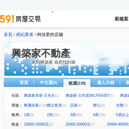
新建案
首頁
經紀業者
柯佳君的店舖
>
>
興築家不動產
來到興築家 為您找到家
首頁
中古屋
個人介紹
(4)
租屋
(139)
社區：
興築家房屋-王先生
興築家-王尚宸0917654307
興築
(1)
(1)
興築家-昱勤
興築家房屋-王先生
興築家房屋-王先生
(1)
(1)
(
用途：
整層住家
獨立套房
店面
辦公
住辦
(118)
(1)
(4)
(8)
(1)
興築家
0917654307興築家-王尚宸
興築家
興築
(2)
(1)
(1)
格局：
1房
2房
3房
4房
5房以
(3)
(22)
(60)
(28)
興築家-曾店長
興築家-曾店長
興築家-曾店長
(2)
(3)
(1)
興築家-昱勤
興築家-曾店長
興築家-曾店長
興
(1)
(1)
(1)
租金：
10000-15000元
15000-20000元
20000-4000
(2)
(7)