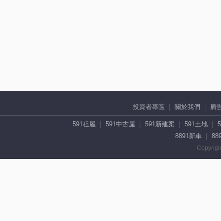
投資者專區
關於我們
廣
591租屋
591中古屋
591新建案
591土地
8891新車
88
Copyrigh