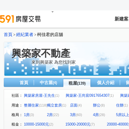
新建案
首頁
經紀業者
柯佳君的店舖
>
>
興築家不動產
來到興築家 為您找到家
首頁
中古屋
個人介紹
(4)
租屋
(139)
社區：
興築家房屋-王先生
興築家-王尚宸0917654307
興築
(1)
(1)
興築家-昱勤
興築家房屋-王先生
興築家房屋-王先生
(1)
(1)
(
用途：
整層住家
獨立套房
店面
辦公
住辦
(118)
(1)
(4)
(8)
(1)
興築家
0917654307興築家-王尚宸
興築家
興築
(2)
(1)
(1)
格局：
1房
2房
3房
4房
5房以
(3)
(22)
(60)
(28)
興築家-曾店長
興築家-曾店長
興築家-曾店長
(2)
(3)
(1)
興築家-昱勤
興築家-曾店長
興築家-曾店長
興
(1)
(1)
(1)
租金：
10000-15000元
15000-20000元
20000-4000
(2)
(7)