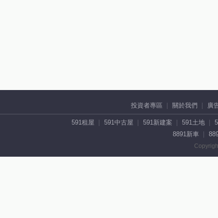
投資者專區
關於我們
廣
591租屋
591中古屋
591新建案
591土地
8891新車
88
Copyrigh