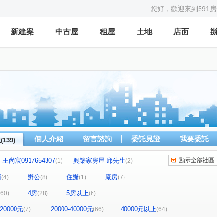
您好，歡迎來到591
新建案
中古屋
租屋
土地
店面
個人介紹
留言諮詢
委託見證
我要委託
屋
(139)
王尚宸0917654307
興築家房屋-邱先生
顯示全部社區
(1)
(2)
王先生
興築家房屋-王先生
興築家-戴小姐
(1)
(1)
(1)
面
辦公
住辦
廠房
(4)
(8)
(1)
(7)
築家-王尚宸
興築家
興築家-昱勤
興築家
(1)
(1)
(3)
(2)
4房
5房以上
(60)
(28)
(6)
店長
興築家-曾店長
興築家
興築家
(3)
(1)
(1)
(2)
長
興築家-曾店長
興築家-曾店長
(1)
(1)
(1)
-20000元
20000-40000元
40000元以上
(7)
(66)
(64)