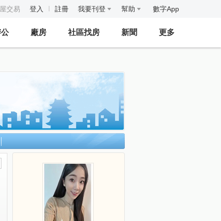
房屋交易
登入
註冊
我要刊登
幫助
數字App
辦公
廠房
社區找房
新聞
更多