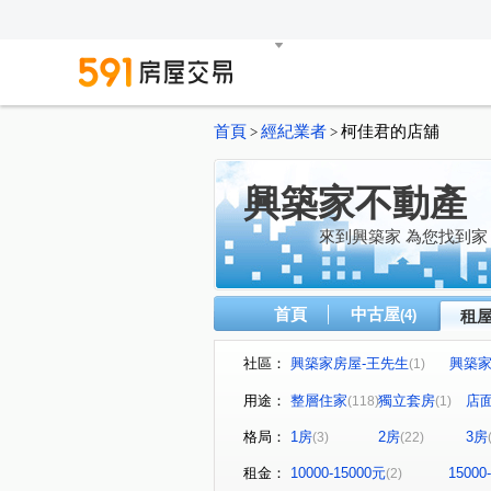
首頁
經紀業者
柯佳君的店舖
>
>
興築家不動產
來到興築家 為您找到家
首頁
中古屋
(4)
租
社區：
興築家房屋-王先生
興築家-
(1)
興築家-昱勤
興築家房屋-
(1)
用途：
整層住家
獨立套房
店
(118)
(1)
興築家
0917654307興
(2)
格局：
1房
2房
3房
(3)
(22)
興築家-曾店長
興築家-曾
(2)
興築家-昱勤
興築家-曾店
(1)
租金：
10000-15000元
15000
(2)