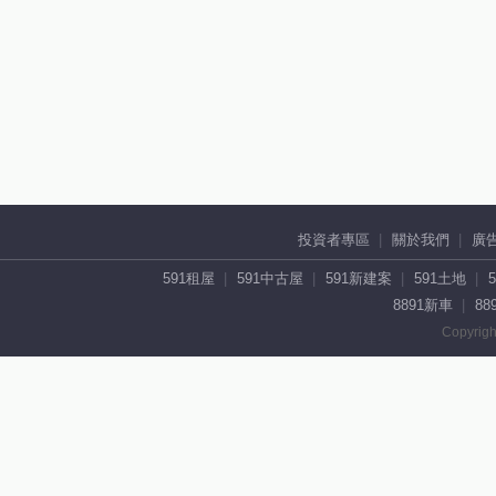
投資者專區
關於我們
廣
591租屋
591中古屋
591新建案
591土地
8891新車
88
Copyrigh