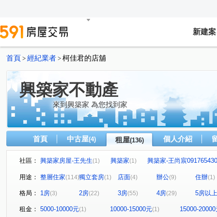
新建案
首頁
經紀業者
柯佳君的店舖
>
>
興築家不動產
來到興築家 為您找到家
首頁
中古屋
個人介紹
(4)
租屋
(136)
社區：
興築家房屋-王先生
興築家
興築家-王尚宸091765430
(1)
(1)
興築家房屋-邱先生
興築家-昱勤
興築家房屋-王先生
(2)
(1)
(
用途：
整層住家
獨立套房
店面
辦公
住辦
(114)
(1)
(4)
(9)
(1)
興築家房屋-王先生
興築家-戴小姐
興築家
09
(1)
(1)
(2)
格局：
1房
2房
3房
4房
5房以
(3)
(22)
(55)
(29)
興築家-昱勤
興築家
興築家-曾店長
興築家-曾
(3)
(2)
(3)
興築家-昱勤
興築家-曾店長
興築家-曾店長
興
(1)
(1)
(1)
租金：
5000-10000元
10000-15000元
15000-2000
(1)
(1)