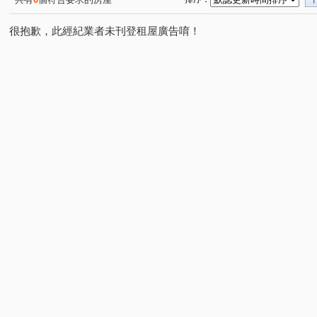
很抱歉，此經紀業者未刊登租屋廣告唷！