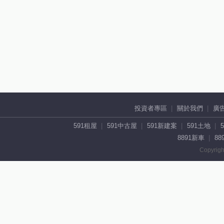
投資者專區
關於我們
廣
591租屋
591中古屋
591新建案
591土地
8891新車
88
Copyrigh