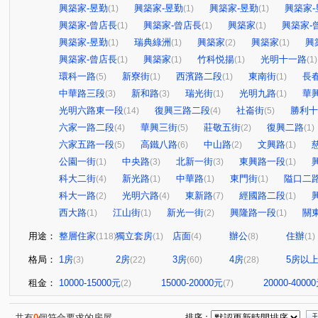
興築家-昱勤
興築家-昱勤
興築家-昱勤
興築家-
(1)
(1)
(1)
興築家-曾店長
興築家-曾店長
興築家
興築家-
(1)
(1)
(1)
興築家-昱勤
瑞典綠洲
興築家
興築家
興
(1)
(1)
(2)
(1)
興築家-曾店長
興築家
竹科悦揚
光明十一路
(1)
(1)
(1)
(1)
環科一路
新寮街
西濱路二段
東南街
長
(5)
(1)
(1)
(1)
中華路三段
新和路
瑞光街
光明九路
華
(3)
(3)
(1)
(1)
光明六路東一段
復興三路二段
社崙街
勝利十
(14)
(4)
(5)
六家一路二段
華興三街
莊敬五街
復興二路
(4)
(5)
(2)
(1)
六家五路一段
高鐵八路
中山路
文興路
(5)
(6)
(2)
(1)
公園一街
中央路
北新一街
東興路一段
(1)
(3)
(3)
(1)
科大二街
新光路
中華路
東門街
隘口二
(4)
(1)
(1)
(1)
科大一路
光明六路
東新路
經國路二段
(2)
(4)
(7)
(1)
西大路
江山街
新光一街
興隆路一段
關
(1)
(1)
(2)
(1)
用途：
整層住家
獨立套房
店面
辦公
住辦
(118)
(1)
(4)
(8)
(1)
格局：
1房
2房
3房
4房
5房以
(3)
(22)
(60)
(28)
租金：
10000-15000元
15000-20000元
20000-4000
(2)
(7)
共有
0
個符合要求的房屋
排序：