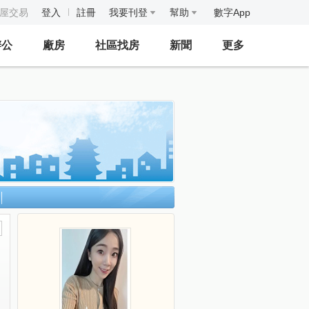
房屋交易
登入
註冊
我要刊登
幫助
數字App
辦公
廠房
社區找房
新聞
更多