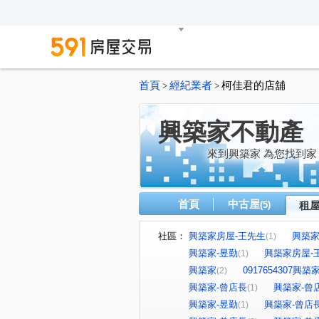
首頁
經紀業者
柯佳君的店舖
>
>
興築家不動產
來到興築家 為您找到家
首頁
中古屋
(5)
租
社區：
興築家房屋-王先生
興築家-
(1)
興築家-昱勤
興築家房屋-
(1)
興築家
0917654307興
(2)
興築家-曾店長
興築家-曾
(1)
興築家-昱勤
興築家-曾店
(1)