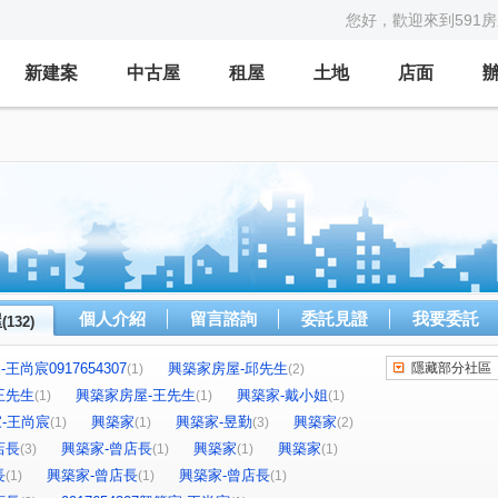
您好，歡迎來到591
新建案
中古屋
租屋
土地
店面
個人介紹
留言諮詢
委託見證
我要委託
屋
(132)
王尚宸0917654307
興築家房屋-邱先生
隱藏部分社區
(1)
(2)
王先生
興築家房屋-王先生
興築家-戴小姐
(1)
(1)
(1)
築家-王尚宸
興築家
興築家-昱勤
興築家
(1)
(1)
(3)
(2)
店長
興築家-曾店長
興築家
興築家
(3)
(1)
(1)
(1)
長
興築家-曾店長
興築家-曾店長
(1)
(1)
(1)