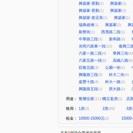
興築家-昱勤
興築家
(1)
(1)
興築家-昱勤
興築家
(1)
(2)
興築家-曾店長
興築家
(1)
(1)
瑞典綠洲
興築家
興
(1)
(2)
新寮街
西濱路二段
(1)
(1)
中華路三段
新和路
(3)
(3)
光明六路東一段
復興三
(12)
六家一路二段
華興三街
(4)
(4)
六家五路一段
高鐵八路
(6)
(6)
莊敬北路
公園一街
(3)
(1)
興隆路三段
科大二街
(3)
(4)
嘉豐十路
科大一路
(4)
(2)
興隆路五段
西大路
(1)
(1)
用途：
整層住家
獨立套房
店
(111)
(1)
格局：
1房
2房
3房
(3)
(20)
租金：
10000-15000元
15000
(2)
共有
1
個符合要求的房屋