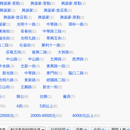
興築家-昱勤
興築家-昱勤
興築家-昱勤
(1)
(1)
(1)
興築家
興築家
興築家-曾店長
(1)
(1)
(1)
興築家-曾店長
興築家
興築家-昱勤
(1)
(1)
(1)
築家
光明十一路
中華路
環科一路
(1)
(1)
(3)
(5)
東南街
長春街
中華路三段
(1)
(1)
(4)
瑞光街
光明九路
華興五街
(1)
(1)
(1)
路二段
社崙街
勝利十一路
(4)
(4)
(2)
莊敬五街
復興二路
大智路
(2)
(1)
(6)
中山路
中山路
文興路
慈濟路
(1)
(1)
(2)
(2)
中央路
北新一街
東興路一段
(3)
(4)
(2)
新光路
中華路
東門街
隘口二路
(1)
(1)
(1)
(4)
光明六路
東新路
經國路二段
(3)
(6)
(1)
江山街
立鵬路
新光一街
(1)
(1)
(2)
面
辦公
住辦
廠房
(4)
(8)
(1)
(7)
4房
5房以上
(55)
(28)
(6)
-20000元
20000-40000元
40000元以上
(7)
(62)
(61)
刊登時間
坪數
金額
瀏覽人數
排序：