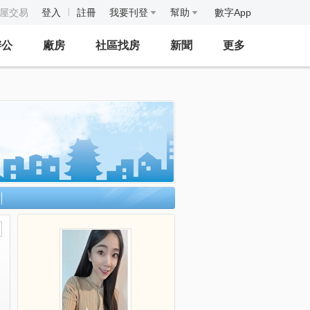
房屋交易
登入
註冊
我要刊登
幫助
數字App
辦公
廠房
社區找房
新聞
更多