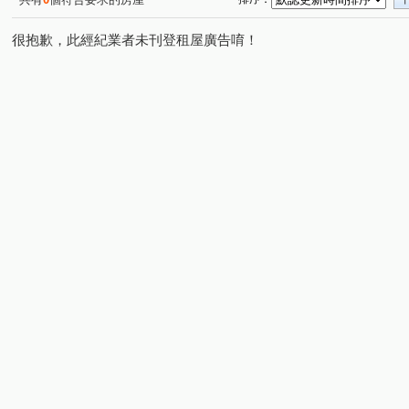
很抱歉，此經紀業者未刊登租屋廣告唷！