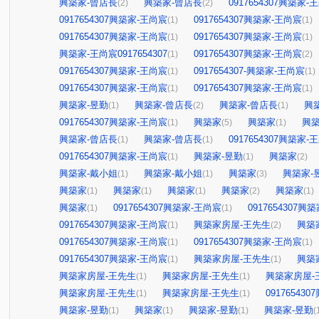
興築家-曾店長
興築家-曾店長
0917654307興築家-
(2)
(2)
0917654307興築家-王尚宸
0917654307興築家-王尚宸
(1)
(1)
0917654307興築家-王尚宸
0917654307興築家-王尚宸
(1)
(1)
興築家-王尚宸0917654307
0917654307興築家-王尚宸
(1)
(2)
0917654307興築家-王尚宸
0917654307-興築家-王尚宸
(1)
(1)
0917654307興築家-王尚宸
0917654307興築家-王尚宸
(1)
(1)
興築家-昱勤
興築家-曾店長
興築家-曾店長
興
(1)
(2)
(1)
0917654307興築家-王尚宸
興築家
興築家
興
(1)
(5)
(1)
興築家-曾店長
興築家-曾店長
0917654307興築家-
(1)
(1)
0917654307興築家-王尚宸
興築家-昱勤
興築家
(1)
(1)
(2)
興築家-戴小姐
興築家-戴小姐
興築家
興築家-
(1)
(1)
(3)
興築家
興築家
興築家
興築家
興築家
(1)
(1)
(1)
(2)
(1)
興築家
0917654307興築家-王尚宸
0917654307興
(1)
(1)
0917654307興築家-王尚宸
興築家房屋-王先生
興築
(1)
(2)
0917654307興築家-王尚宸
0917654307興築家-王尚宸
(1)
(1)
0917654307興築家-王尚宸
興築家房屋-王先生
興築
(1)
(1)
興築家房屋-王先生
興築家房屋-王先生
興築家房屋-
(1)
(1)
興築家房屋-王先生
興築家房屋-王先生
09176543
(1)
(1)
興築家-昱勤
興築家
興築家-昱勤
興築家-昱勤
(1)
(1)
(1)
(