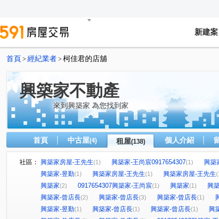
新建案
首頁
經紀業者
柯佳君的店舖
>
>
興築家不動產
來到興築家 為您找到家
首頁
中古屋
個人介紹
(4)
租屋
(138)
社區：
興築家房屋-王先生
興築家-王尚宸0917654307
興築
(1)
(1)
興築家-昱勤
興築家房屋-王先生
興築家房屋-王先生
(1)
(1)
(
興築家
0917654307興築家-王尚宸
興築家
興築
(2)
(1)
(1)
興築家-曾店長
興築家-曾店長
興築家-曾店長
(2)
(3)
(1)
興築家-昱勤
興築家-曾店長
興築家-曾店長
興
(1)
(1)
(1)