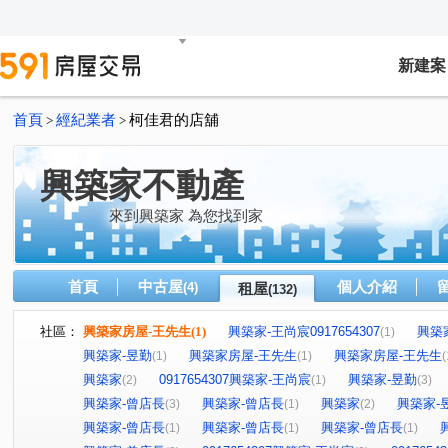
新建案
首頁
經紀業者
柯佳君的店舖
>
>
興築家不動產
來到興築家 為您找到家
首頁
中古屋
個人介紹
(4)
租屋
(132)
社區：
興築家房屋-王先生
(1)
興築家-王尚宸0917654307
興築
(1)
興築家-昱勤
興築家房屋-王先生
興築家房屋-王先生
(1)
(1)
(
興築家
0917654307興築家-王尚宸
興築家-昱勤
(2)
(1)
(3)
興築家-曾店長
興築家-曾店長
興築家
興築家-
(3)
(1)
(2)
興築家-曾店長
興築家-曾店長
興築家-曾店長
(1)
(1)
(1)