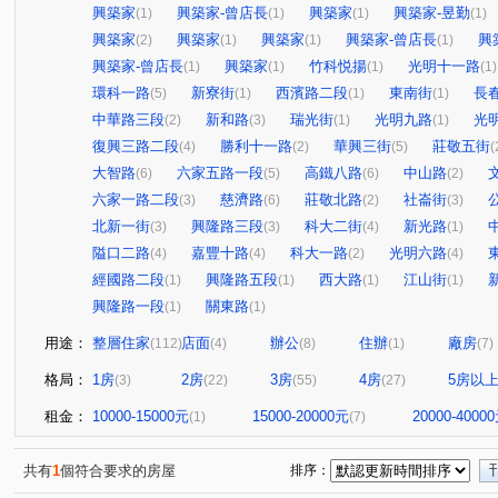
興築家
興築家-曾店長
興築家
興築家-昱勤
(1)
(1)
(1)
(1)
興築家
興築家
興築家
興築家-曾店長
興
(2)
(1)
(1)
(1)
興築家-曾店長
興築家
竹科悦揚
光明十一路
(1)
(1)
(1)
(1)
環科一路
新寮街
西濱路二段
東南街
長
(5)
(1)
(1)
(1)
中華路三段
新和路
瑞光街
光明九路
光
(2)
(3)
(1)
(1)
復興三路二段
勝利十一路
華興三街
莊敬五街
(4)
(2)
(5)
(
大智路
六家五路一段
高鐵八路
中山路
(6)
(5)
(6)
(2)
六家一路二段
慈濟路
莊敬北路
社崙街
(3)
(6)
(2)
(3)
北新一街
興隆路三段
科大二街
新光路
(3)
(3)
(4)
(1)
隘口二路
嘉豐十路
科大一路
光明六路
(4)
(4)
(2)
(4)
經國路二段
興隆路五段
西大路
江山街
(1)
(1)
(1)
(1)
興隆路一段
關東路
(1)
(1)
用途：
整層住家
店面
辦公
住辦
廠房
(112)
(4)
(8)
(1)
(7)
格局：
1房
2房
3房
4房
5房以
(3)
(22)
(55)
(27)
租金：
10000-15000元
15000-20000元
20000-4000
(1)
(7)
共有
1
個符合要求的房屋
排序：