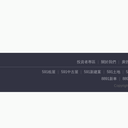
投資者專區
關於我們
廣
591租屋
591中古屋
591新建案
591土地
8891新車
88
Copyrigh