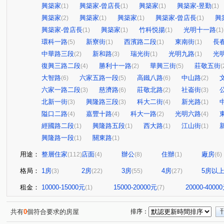
興築家
興築家-曾店長
興築家
興築家-昱勤
(1)
(1)
(1)
(1)
興築家
興築家
興築家
興築家-曾店長
興
(2)
(1)
(1)
(1)
興築家-曾店長
興築家
竹科悦揚
光明十一路
(1)
(1)
(1)
(1)
環科一路
新寮街
西濱路二段
東南街
長
(5)
(1)
(1)
(1)
中華路三段
新和路
瑞光街
光明九路
光
(2)
(3)
(1)
(1)
復興三路二段
勝利十一路
華興三街
莊敬五街
(4)
(2)
(5)
(
大智路
六家五路一段
高鐵八路
中山路
(6)
(5)
(6)
(2)
六家一路二段
慈濟路
莊敬北路
社崙街
(3)
(6)
(2)
(3)
北新一街
興隆路三段
科大二街
新光路
(3)
(3)
(4)
(1)
隘口二路
嘉豐十路
科大一路
光明六路
(4)
(4)
(2)
(4)
經國路二段
興隆路五段
西大路
江山街
(1)
(1)
(1)
(1)
興隆路一段
關東路
(1)
(1)
用途：
整層住家
店面
辦公
住辦
廠房
(112)
(4)
(8)
(1)
(6)
格局：
1房
2房
3房
4房
5房以
(3)
(22)
(55)
(27)
租金：
10000-15000元
15000-20000元
20000-4000
(1)
(7)
共有
0
個符合要求的房屋
排序：