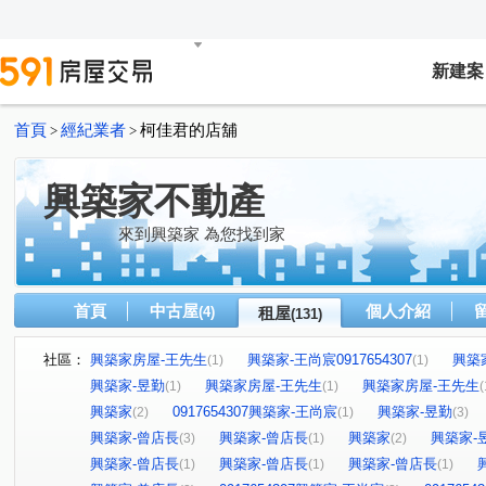
新建案
首頁
經紀業者
柯佳君的店舖
>
>
興築家不動產
來到興築家 為您找到家
首頁
中古屋
個人介紹
(4)
租屋
(131)
社區：
興築家房屋-王先生
興築家-王尚宸0917654307
興築
(1)
(1)
興築家-昱勤
興築家房屋-王先生
興築家房屋-王先生
(1)
(1)
(
興築家
0917654307興築家-王尚宸
興築家-昱勤
(2)
(1)
(3)
興築家-曾店長
興築家-曾店長
興築家
興築家-
(3)
(1)
(2)
興築家-曾店長
興築家-曾店長
興築家-曾店長
(1)
(1)
(1)