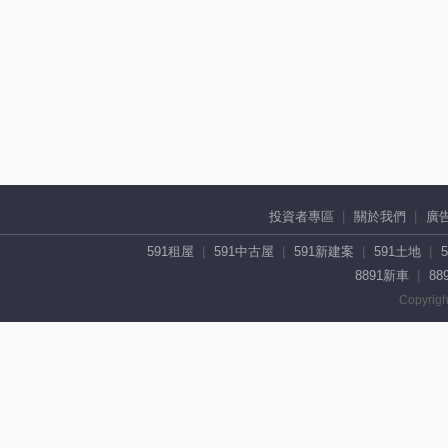
投資者專區
關於我們
廣
591租屋
591中古屋
591新建案
591土地
8891新車
88
Copyrigh