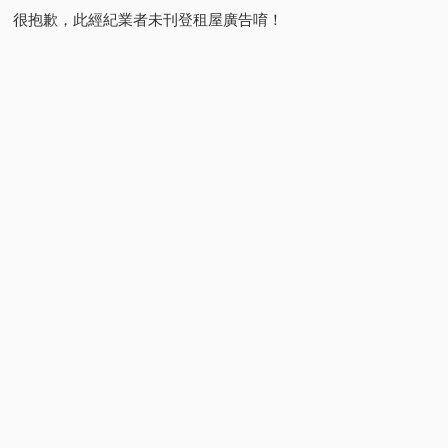
很抱歉，此經紀業者未刊登租屋廣告唷！