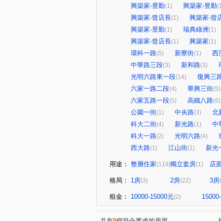
興築家-昱勤
興築家-昱勤
(1)
(
興築家-曾店長
興築家-曾
(1)
興築家-昱勤
瑞典綠洲
(1)
(1)
興築家-曾店長
興築家
(1)
(1)
環科一路
新寮街
西
(5)
(1)
中華路三段
新和路
(3)
(3)
光明六路東一段
復興三
(14)
六家一路二段
華興三街
(4)
(5)
六家五路一段
高鐵八路
(5)
(6)
公園一街
中央路
北
(1)
(3)
科大二街
新光路
中
(4)
(1)
科大一路
光明六路
(2)
(4)
西大路
江山街
新光
(1)
(1)
用途：
整層住家
獨立套房
店
(118)
(1)
格局：
1房
2房
3房
(3)
(22)
租金：
10000-15000元
15000
(2)
共有
0
個符合要求的房屋