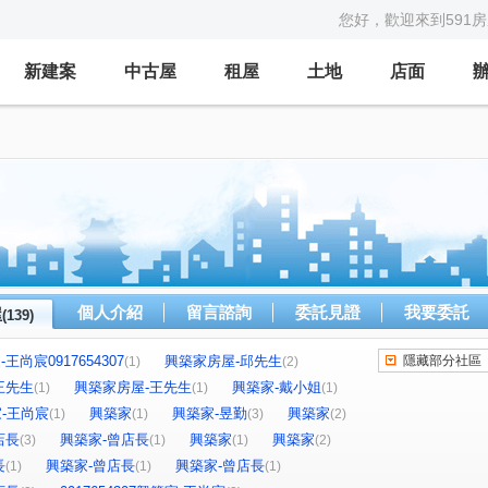
您好，歡迎來到591
新建案
中古屋
租屋
土地
店面
個人介紹
留言諮詢
委託見證
我要委託
屋
(139)
王尚宸0917654307
興築家房屋-邱先生
隱藏部分社區
(1)
(2)
王先生
興築家房屋-王先生
興築家-戴小姐
(1)
(1)
(1)
築家-王尚宸
興築家
興築家-昱勤
興築家
(1)
(1)
(3)
(2)
店長
興築家-曾店長
興築家
興築家
(3)
(1)
(1)
(2)
長
興築家-曾店長
興築家-曾店長
(1)
(1)
(1)