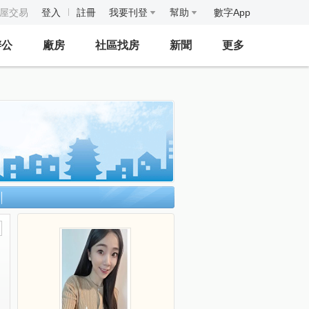
房屋交易
登入
註冊
我要刊登
幫助
數字App
辦公
廠房
社區找房
新聞
更多