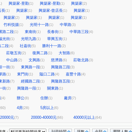
興築家-昱勤
興築家-昱勤
興築家
1)
(1)
(1)
(2)
店長
興築家
興築家-曾店長
興築家
(1)
(1)
(1)
(1)
興築家
興築家
興築家
興築家
(2)
(1)
(1)
(1)
竹科悦揚
光明十一路
中華路
(1)
(1)
(3)
濱路二段
東南街
長春街
中華路三段
(1)
(1)
(1)
(4)
瑞光街
光明九路
華興五街
(1)
(1)
(1)
路二段
社崙街
勝利十一路
(4)
(5)
(2)
莊敬五街
復興二路
大智路
(2)
(1)
(6)
中山路
文興路
慈濟路
莊敬北路
(2)
(1)
(6)
(3)
新一街
東興路一段
興隆路三段
(3)
(1)
(3)
華路
東門街
隘口二路
嘉豐十路
(1)
(1)
(4)
(4)
東新路
經國路二段
興隆路五段
(7)
(1)
(1)
一街
興隆路一段
關東路
(2)
(1)
(1)
面
辦公
住辦
廠房
(4)
(8)
(1)
(7)
4房
5房以上
(60)
(28)
(6)
-20000元
20000-40000元
40000元以上
(7)
(66)
(64)
刊登時間
坪數
金額
瀏覽人數
排序：