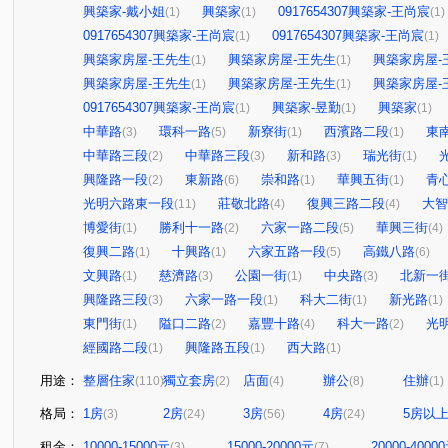
興築家-戴小姐
興築家
0917654307興築家-王尚宸
(1)
(1)
(1)
0917654307興築家-王尚宸
0917654307興築家-王尚宸
(1)
(1)
興築家房屋-王先生
興築家房屋-王先生
興築家房屋-
(1)
(1)
興築家房屋-王先生
興築家房屋-王先生
興築家房屋-
(1)
(1)
0917654307興築家-王尚宸
興築家-昱勤
興築家
(1)
(1)
(1)
中華路
環科一路
新寮街
西濱路二段
東
(3)
(5)
(1)
(1)
中華路三段
中華路三段
新和路
瑞光街
(2)
(3)
(3)
(1)
興隆路一段
東新路
崇和路
華興五街
青
(2)
(6)
(1)
(1)
光明六路東一段
莊敬北路
復興三路二段
大智
(11)
(4)
(4)
博愛街
勝利十一路
六家一路二段
華興三街
(1)
(2)
(5)
(4)
復興二路
十興路
六家五路一段
高鐵八路
(1)
(1)
(5)
(6)
文興路
慈濟路
公園一街
中央路
北新一
(1)
(3)
(1)
(3)
興隆路三段
六家一路一段
科大二街
新光路
(3)
(1)
(1)
(1)
東門街
隘口二路
嘉豐十路
科大一路
光
(1)
(2)
(4)
(2)
經國路二段
興隆路五段
西大路
(1)
(1)
(1)
用途：
整層住家
獨立套房
店面
辦公
住辦
(110)
(2)
(4)
(8)
(1)
格局：
1房
2房
3房
4房
5房以
(3)
(24)
(56)
(24)
租金：
10000-15000元
15000-20000元
20000-4000
(3)
(7)