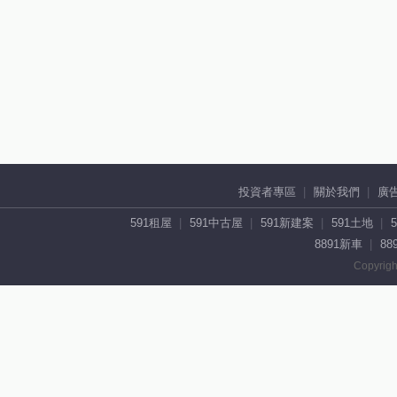
投資者專區
關於我們
廣
591租屋
591中古屋
591新建案
591土地
8891新車
88
Copyrigh