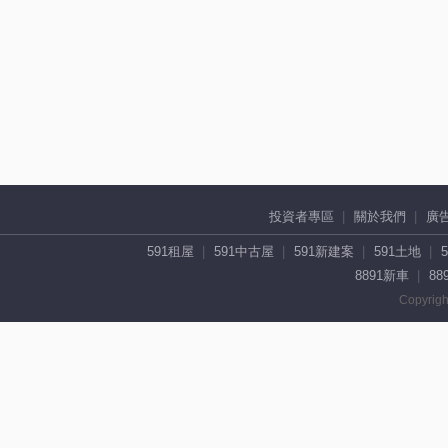
投資者專區
關於我們
廣
591租屋
591中古屋
591新建案
591土地
8891新車
88
Copyrigh