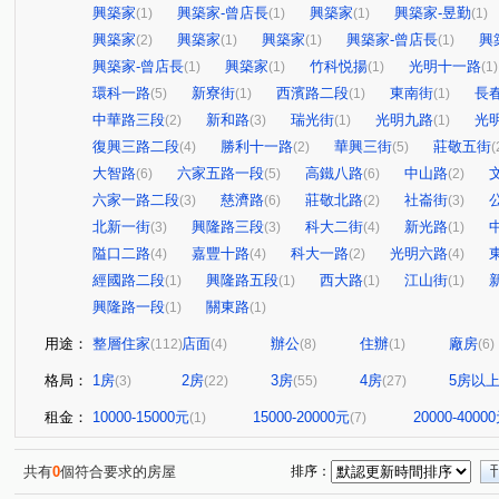
興築家
興築家-曾店長
興築家
興築家-昱勤
(1)
(1)
(1)
(1)
興築家
興築家
興築家
興築家-曾店長
興
(2)
(1)
(1)
(1)
興築家-曾店長
興築家
竹科悦揚
光明十一路
(1)
(1)
(1)
(1)
環科一路
新寮街
西濱路二段
東南街
長
(5)
(1)
(1)
(1)
中華路三段
新和路
瑞光街
光明九路
光
(2)
(3)
(1)
(1)
復興三路二段
勝利十一路
華興三街
莊敬五街
(4)
(2)
(5)
(
大智路
六家五路一段
高鐵八路
中山路
(6)
(5)
(6)
(2)
六家一路二段
慈濟路
莊敬北路
社崙街
(3)
(6)
(2)
(3)
北新一街
興隆路三段
科大二街
新光路
(3)
(3)
(4)
(1)
隘口二路
嘉豐十路
科大一路
光明六路
(4)
(4)
(2)
(4)
經國路二段
興隆路五段
西大路
江山街
(1)
(1)
(1)
(1)
興隆路一段
關東路
(1)
(1)
用途：
整層住家
店面
辦公
住辦
廠房
(112)
(4)
(8)
(1)
(6)
格局：
1房
2房
3房
4房
5房以
(3)
(22)
(55)
(27)
租金：
10000-15000元
15000-20000元
20000-4000
(1)
(7)
共有
0
個符合要求的房屋
排序：