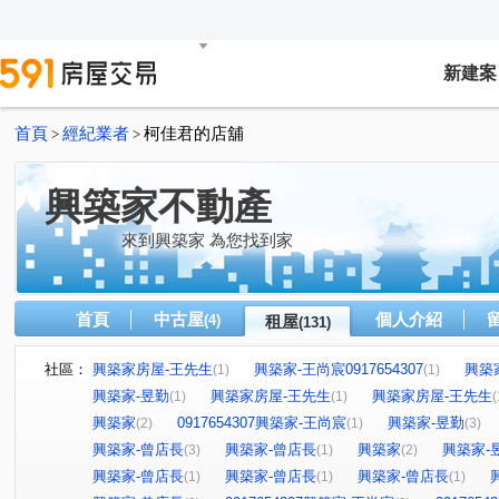
新建案
首頁
經紀業者
柯佳君的店舖
>
>
興築家不動產
來到興築家 為您找到家
首頁
中古屋
個人介紹
(4)
租屋
(131)
社區：
興築家房屋-王先生
興築家-王尚宸0917654307
興築
(1)
(1)
興築家-昱勤
興築家房屋-王先生
興築家房屋-王先生
(1)
(1)
(
興築家
0917654307興築家-王尚宸
興築家-昱勤
(2)
(1)
(3)
興築家-曾店長
興築家-曾店長
興築家
興築家-
(3)
(1)
(2)
興築家-曾店長
興築家-曾店長
興築家-曾店長
(1)
(1)
(1)