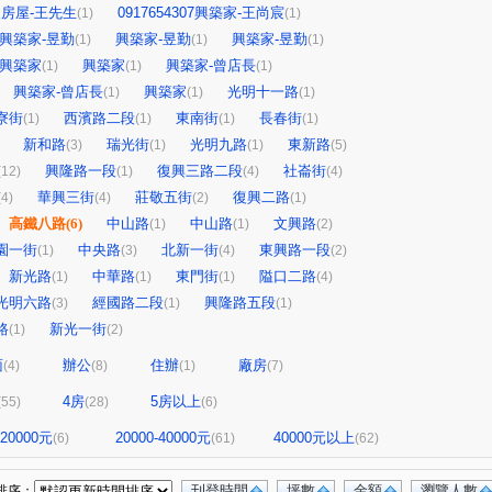
房屋-王先生
0917654307興築家-王尚宸
(1)
(1)
興築家-昱勤
興築家-昱勤
興築家-昱勤
(1)
(1)
(1)
興築家
興築家
興築家-曾店長
(1)
(1)
(1)
興築家-曾店長
興築家
光明十一路
(1)
(1)
(1)
寮街
西濱路二段
東南街
長春街
(1)
(1)
(1)
(1)
新和路
瑞光街
光明九路
東新路
(3)
(1)
(1)
(5)
興隆路一段
復興三路二段
社崙街
(12)
(1)
(4)
(4)
華興三街
莊敬五街
復興二路
(4)
(4)
(2)
(1)
高鐵八路
(6)
中山路
中山路
文興路
(1)
(1)
(2)
園一街
中央路
北新一街
東興路一段
(1)
(3)
(4)
(2)
新光路
中華路
東門街
隘口二路
(1)
(1)
(1)
(4)
光明六路
經國路二段
興隆路五段
(3)
(1)
(1)
路
新光一街
(1)
(2)
面
辦公
住辦
廠房
(4)
(8)
(1)
(7)
4房
5房以上
(55)
(28)
(6)
-20000元
20000-40000元
40000元以上
(6)
(61)
(62)
刊登時間
坪數
金額
瀏覽人數
排序：