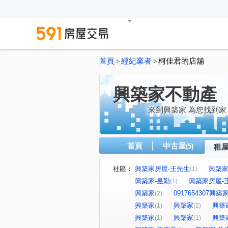
首頁
經紀業者
柯佳君的店舖
>
>
興築家不動產
來到興築家 為您找到家
首頁
中古屋
(5)
租
社區：
興築家房屋-王先生
興築家-
(1)
興築家-昱勤
興築家房屋-
(1)
興築家
0917654307興
(2)
興築家
興築家
興築
(1)
(2)
興築家
興築家
興築
(1)
(1)