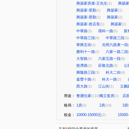
興築家房屋-王先生
興築家
(1)
興築家-昱勤
興築家
(1)
(1)
興築家-昱勤
興築家
(1)
(2)
興築家-曾店長
興築家
(1)
(1)
中華路
環科一路
新
(3)
(5)
中華路三段
中華路三段
(4)
(3)
華興五街
光明六路東一段
(1)
勝利十一路
六家一路二段
(2)
大智路
六家五路一段
(5)
(6)
慈濟路
莊敬北路
公
(2)
(3)
興隆路三段
科大二街
(3)
(4)
嘉豐十路
科大一路
(4)
(2)
西大路
江山街
立鵬
(1)
(1)
用途：
整層住家
獨立套房
店
(110)
(1)
格局：
1房
2房
3房
(3)
(19)
租金：
10000-15000元
15000
(2)
共有
6
個符合要求的房屋