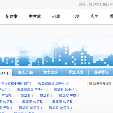
您好，歡迎來到591
新建案
中古屋
租屋
土地
店面
個人介紹
留言諮詢
委託見證
我要委託
屋
(131)
王尚宸0917654307
興築家房屋-邱先生
隱藏部分社區
(1)
(2)
王先生
興築家房屋-王先生
興築家-戴小姐
(1)
(1)
(1)
築家-王尚宸
興築家
興築家
興築家-昱勤
(1)
(1)
(1)
(3)
家-曾店長
興築家-曾店長
興築家-曾店長
(1)
(3)
(1)
家-昱勤
興築家-曾店長
興築家-曾店長
(1)
(1)
(1)