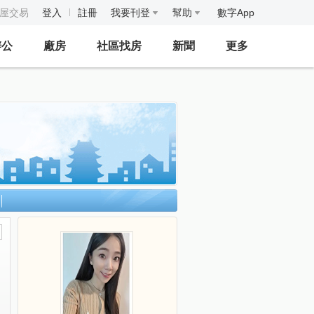
房屋交易
登入
註冊
我要刊登
幫助
數字App
辦公
廠房
社區找房
新聞
更多