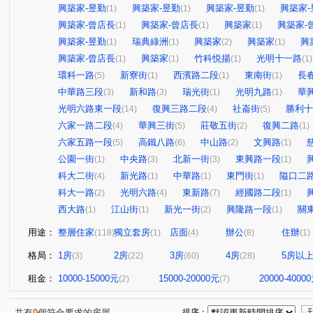
興築家-昱勤
興築家-昱勤
興築家-昱勤
興築家-
(1)
(1)
(1)
興築家-曾店長
興築家-曾店長
興築家
興築家-
(1)
(1)
(1)
興築家-昱勤
瑞典綠洲
興築家
興築家
興
(1)
(1)
(2)
(1)
興築家-曾店長
興築家
竹科悦揚
光明十一路
(1)
(1)
(1)
(1)
環科一路
新寮街
西濱路二段
東南街
長
(5)
(1)
(1)
(1)
中華路三段
新和路
瑞光街
光明九路
華
(3)
(3)
(1)
(1)
光明六路東一段
復興三路二段
社崙街
勝利十
(14)
(4)
(5)
六家一路二段
華興三街
莊敬五街
復興二路
(4)
(5)
(2)
(1)
六家五路一段
高鐵八路
中山路
文興路
(5)
(6)
(2)
(1)
公園一街
中央路
北新一街
東興路一段
(1)
(3)
(3)
(1)
科大二街
新光路
中華路
東門街
隘口二
(4)
(1)
(1)
(1)
科大一路
光明六路
東新路
經國路二段
(2)
(4)
(7)
(1)
西大路
江山街
新光一街
興隆路一段
關
(1)
(1)
(2)
(1)
用途：
整層住家
獨立套房
店面
辦公
住辦
(118)
(1)
(4)
(8)
(1)
格局：
1房
2房
3房
4房
5房以
(3)
(22)
(60)
(28)
租金：
10000-15000元
15000-20000元
20000-4000
(2)
(7)
共有
0
個符合要求的房屋
排序：