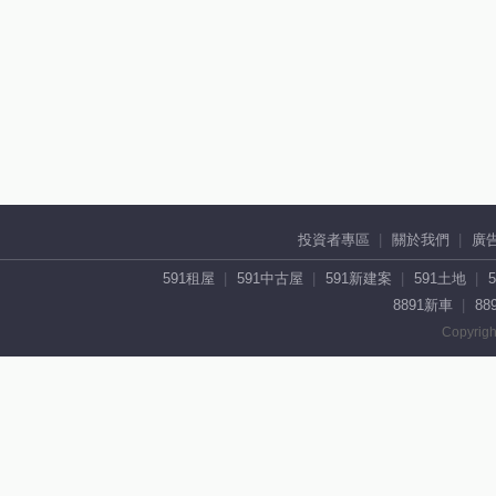
投資者專區
關於我們
廣
591租屋
591中古屋
591新建案
591土地
8891新車
88
Copyrigh