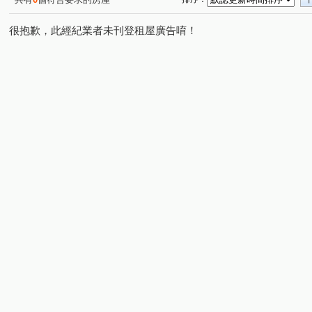
很抱歉，此經紀業者未刊登租屋廣告唷！