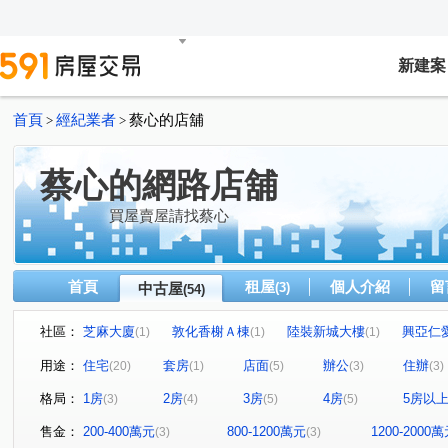
新建案
首頁
經紀業者
蔡心的店舖
>
>
蔡心的網路店舖
買屋賣屋請找蔡心
首頁
租屋
個人介紹
留
中古屋
(3)
(54)
社區：
芝麻大廈
敦化香榭Ａ棟
陸裝新城大樓
興亞仁
(1)
(1)
(1)
冠德愛閱
開屏萬國大廈
林森路三段86巷6弄10號
(1)
(1)
(1)
用途：
住宅
套房
店面
辦公
住辦
(20)
(1)
(5)
(3)
(3)
住一名園
白金漢大廈
新達大廈
敦北綠洲B棟
(1)
(1)
(1)
(1
格局：
1房
2房
3房
4房
5房以
(3)
(4)
(5)
(5)
家美國際金融大樓
保富通商大樓
迎旭山莊
橡
(1)
(1)
(1)
美景山莊
吉鑽大廈
銀河路
大同路三段
(1)
(1)
(1)
(1)
售金：
200-400萬元
800-1200萬元
1200-2000
(3)
(3)