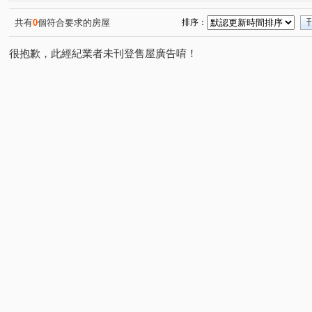
中正路
弘道路
文山路一段
八德路三段
(1)
(1)
(1)
(2)
南京東路三段
敦化南路二段
中山路二段
延吉
(2)
(1)
(1)
共有
0
個符合要求的房屋
排序：
三龍街
青雲街
重新路二段
民義街
武昌
(3)
(1)
(1)
(1)
很抱歉，此經紀業者未刊登售屋廣告唷！
林森路三段
辛亥路七段
溫泉路
政大三街
(1)
(1)
(1)
(1)
八德路二段
民權東路六段
長安東路二段
龍山
(1)
(1)
(1)
重慶北路三段
新台五路一段
長春路
八德路二
(1)
(1)
(1)
忠孝東路五段
復興北路
國興街
懷德街
(1)
(1)
(1)
(1)
基隆路二段
德安路
復興路
新安路
景興
(1)
(1)
(1)
(1)