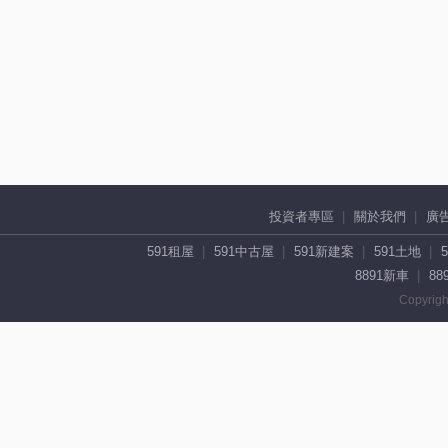
投資者專區
關於我們
廣
591租屋
591中古屋
591新建案
591土地
8891新車
88
Copyrigh