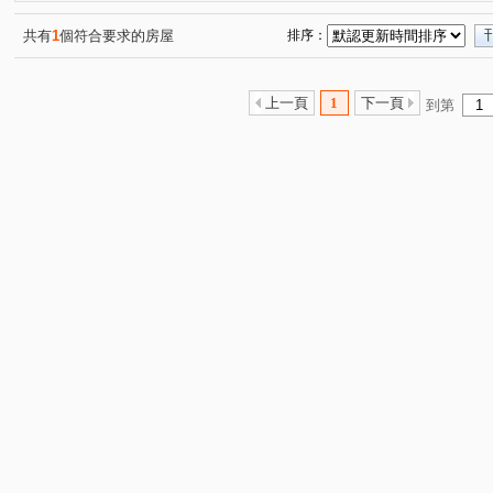
中正路
弘道路
文山路一段
八德路三段
(1)
(1)
(1)
(2)
中山路二段
延吉街
信義路四段
三龍街
(1)
(1)
(1)
(3)
共有
1
個符合要求的房屋
排序：
重新路二段
民義街
武昌街二段
大坑
林
(1)
(1)
(1)
(1)
辛亥路七段
溫泉路
政大三街
仰德大道二段
(1)
(1)
(1)
(1)
上一頁
1
下一頁
到第
民權東路六段
長安東路二段
龍山村南靖厝
重
(1)
(1)
(1)
南京東路三段
新台五路一段
長春路
八德路二
(1)
(1)
(1)
忠孝東路五段
復興北路
國興街
懷德街
(1)
(1)
(1)
(1)
基隆路二段
德安路
復興路
新安路
景興
(1)
(1)
(1)
(1)
長安東路二段
(1)