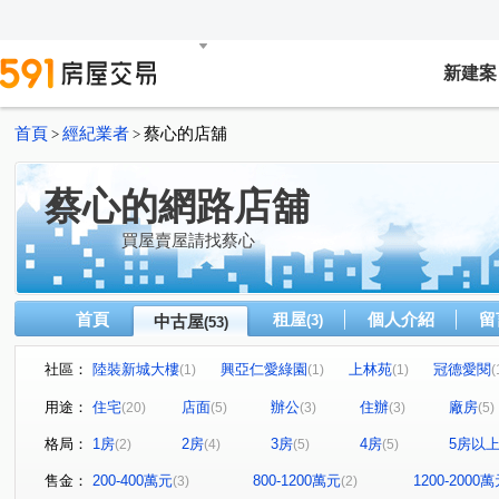
新建案
首頁
經紀業者
蔡心的店舖
>
>
蔡心的網路店舖
買屋賣屋請找蔡心
首頁
租屋
個人介紹
留
中古屋
(3)
(53)
社區：
陸裝新城大樓
興亞仁愛綠園
上林苑
冠德愛閱
(1)
(1)
(1)
(
林森路三段86巷6弄10號
辛亥路七段20巷
住一名園
(1)
(1)
(
用途：
住宅
店面
辦公
住辦
廠房
(20)
(5)
(3)
(3)
(5)
新達大廈
敦北綠洲B棟
杜蘭朵公主
家美國際
(1)
(1)
(1)
格局：
1房
2房
3房
4房
5房以
(2)
(4)
(5)
(5)
保富通商大樓
迎旭山莊
橡園
文普國際大廈
(1)
(1)
(1)
(1)
吉鑽大廈
芝麻大廈
銀河路
大同路三段
(1)
(1)
(1)
(1)
售金：
200-400萬元
800-1200萬元
1200-2000
(3)
(2)