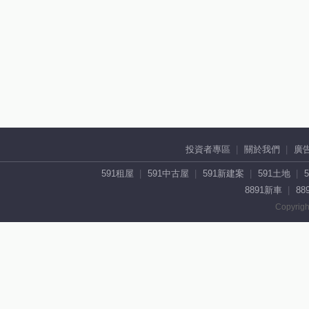
投資者專區
關於我們
廣
591租屋
591中古屋
591新建案
591土地
8891新車
88
Copyrigh