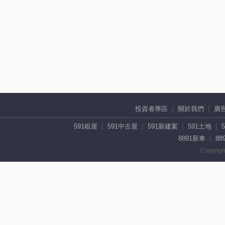
投資者專區
關於我們
廣
591租屋
591中古屋
591新建案
591土地
8891新車
88
Copyrigh