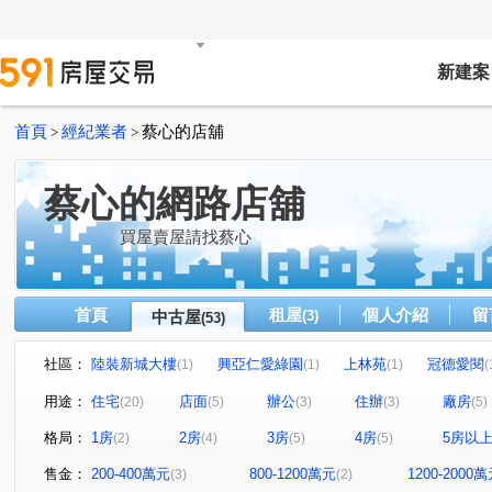
新建案
首頁
經紀業者
蔡心的店舖
>
>
蔡心的網路店舖
買屋賣屋請找蔡心
首頁
租屋
個人介紹
留
中古屋
(3)
(53)
社區：
陸裝新城大樓
興亞仁愛綠園
上林苑
冠德愛閱
(1)
(1)
(1)
(
林森路三段86巷6弄10號
辛亥路七段20巷
住一名園
(1)
(1)
(
用途：
住宅
店面
辦公
住辦
廠房
(20)
(5)
(3)
(3)
(5)
新達大廈
敦北綠洲B棟
杜蘭朵公主
家美國際
(1)
(1)
(1)
格局：
1房
2房
3房
4房
5房以
(2)
(4)
(5)
(5)
保富通商大樓
迎旭山莊
橡園
文普國際大廈
(1)
(1)
(1)
(1)
吉鑽大廈
芝麻大廈
銀河路
大同路三段
(1)
(1)
(1)
(1)
售金：
200-400萬元
800-1200萬元
1200-2000
(3)
(2)