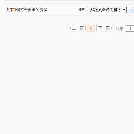
中正路
弘道路
文山路一段
八德路三段
(1)
(1)
(1)
(2)
中山路二段
延吉街
信義路四段
三龍街
(1)
(1)
(1)
(3)
共有
1
個符合要求的房屋
排序：
重新路二段
民義街
武昌街二段
大坑
林
(1)
(1)
(1)
(1)
辛亥路七段
溫泉路
政大三街
仰德大道二段
(1)
(1)
(1)
(1)
上一頁
1
下一頁
到第
民權東路六段
長安東路二段
(1)
龍山村南靖厝
重
(1)
(1)
南京東路三段
新台五路一段
長春路
八德路二
(1)
(1)
(1)
忠孝東路五段
復興北路
國興街
懷德街
(1)
(1)
(1)
(1)
基隆路二段
德安路
復興路
新安路
景興
(1)
(1)
(1)
(1)
長安東路二段
(1)