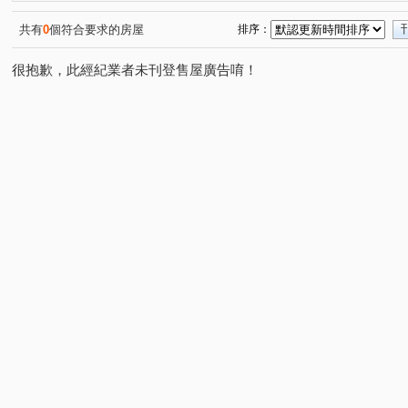
光明九路
新光一街
(1)
(1)
共有
0
個符合要求的房屋
排序：
很抱歉，此經紀業者未刊登售屋廣告唷！