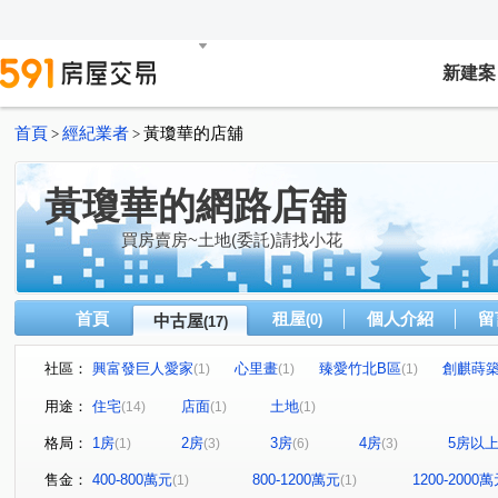
新建案
首頁
經紀業者
黃瓊華的店舖
>
>
黃瓊華的網路店舖
買房賣房~土地(委託)請找小花
首頁
租屋
個人介紹
留
中古屋
(0)
(17)
社區：
興富發巨人愛家
心里畫
臻愛竹北B區
創麒蒔
(1)
(1)
(1)
大河戀
上境
微風名園
鴻一
里仁為美
(1)
(1)
(1)
(1)
(1)
用途：
住宅
店面
土地
(14)
(1)
(1)
國賓大悅
心鑽世堡
凡賽斯花園
勝利十一路
(1)
(1)
(1)
(1)
格局：
1房
2房
3房
4房
5房以
(1)
(3)
(6)
(3)
日興一街
自強路二段
東大路二段
興隆路一段
(1)
(1)
(1)
(
福德街
文德六街
中華路
勝利八街一段
(1)
(1)
(1)
(1)
售金：
400-800萬元
800-1200萬元
1200-2000
(1)
(1)