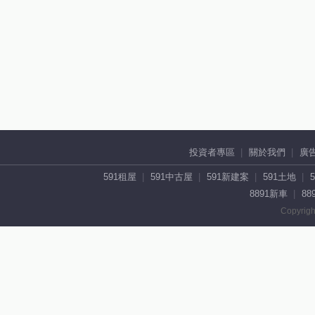
投資者專區
關於我們
廣
591租屋
591中古屋
591新建案
591土地
8891新車
88
Copyrigh