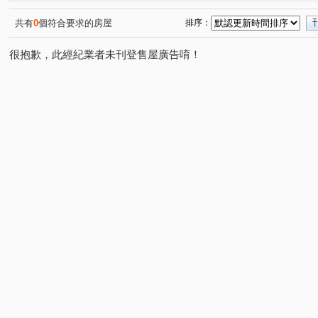
光明九路
新光一街
(1)
(1)
共有
0
個符合要求的房屋
排序：
很抱歉，此經紀業者未刊登售屋廣告唷！