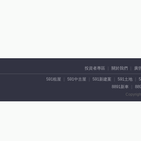
投資者專區
關於我們
廣
591租屋
591中古屋
591新建案
591土地
8891新車
88
Copyrigh