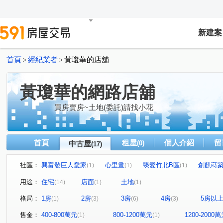
新建案
首頁
經紀業者
黃瓊華的店舖
>
>
黃瓊華的網路店舖
買房賣房~土地(委託)請找小花
首頁
租屋
個人介紹
留
中古屋
(0)
(17)
社區：
興富發巨人愛家
心里畫
臻愛竹北B區
創麒蒔
(1)
(1)
(1)
大河戀
上境
微風名園
鴻一
里仁為美
(1)
(1)
(1)
(1)
(1)
用途：
住宅
店面
土地
(14)
(1)
(1)
國賓大悅
心鑽世堡
凡賽斯花園
勝利十一路
(1)
(1)
(1)
(1)
格局：
1房
2房
3房
4房
5房以
(1)
(3)
(6)
(3)
日興一街
自強路二段
東大路二段
興隆路一段
(1)
(1)
(1)
(
福德街
文德六街
中華路
勝利八街一段
(1)
(1)
(1)
(1)
售金：
400-800萬元
800-1200萬元
1200-2000
(1)
(1)