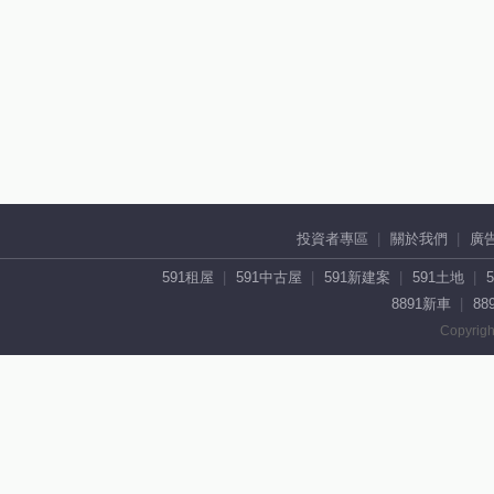
投資者專區
關於我們
廣
591租屋
591中古屋
591新建案
591土地
8891新車
88
Copyrigh