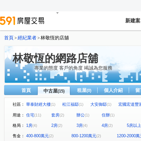
新建案
首頁
經紀業者
林敬恆的店舖
>
>
林敬恆的網路店舖
專業的態度 客戶的角度 竭誠為您服務
首頁
租屋
個人介紹
留
中古屋
(0)
(15)
社區：
華泰財經大樓
松江福邸
大安御邸
宏國宏道豐
(1)
(1)
(1)
I-MORE新生代
林森觀光大廈
首善鑽石大廈
(1)
(1)
(1)
用途：
住宅
套房
辦公
住辦
(11)
(2)
(1)
(1)
華固鼎苑
華崗
高湯屋
創意家
民生東路
(1)
(1)
(1)
(1)
格局：
1房
2房
3房
4房
5房以
(4)
(2)
(4)
(2)
民權東路二段
瑞安街
中環路二段
林森北路
(1)
(1)
(1)
(1)
安民街
基隆路二段
行善路
吉林路
伊通
(1)
(1)
(1)
(1)
售金：
400-800萬元
800-1200萬元
1200-2000
(2)
(2)