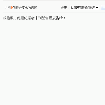
中和街
仁愛街
(2)
(1)
共有
0
個符合要求的房屋
排序：
很抱歉，此經紀業者未刊登售屋廣告唷！