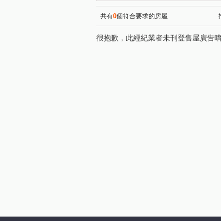
中和街
仁愛街
(2)
(1)
共有
0
個符合要求的房屋
很抱歉，此經紀業者未刊登售屋廣告