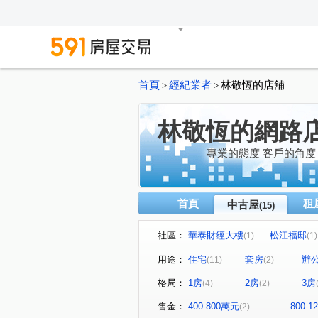
首頁
經紀業者
林敬恆的店舖
>
>
林敬恆的網路
專業的態度 客戶的角度
首頁
租
中古屋
(15)
社區：
華泰財經大樓
松江福邸
(1)
(1)
I-MORE新生代
林森觀光
(1)
用途：
住宅
套房
辦
(11)
(2)
華固鼎苑
華崗
高湯
(1)
(1)
格局：
1房
2房
3房
(4)
(2)
民權東路二段
瑞安街
(1)
(1)
安民街
基隆路二段
(1)
(1)
售金：
400-800萬元
800-
(2)