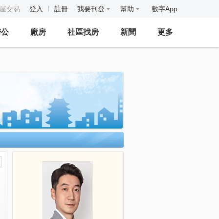
房屋交易
登入
註冊
我要刊登
幫助
數字App
辦公
廠房
社區找房
新聞
更多