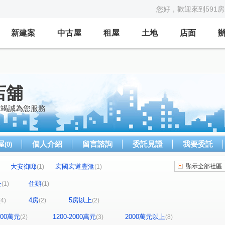
您好，歡迎來到591
新建案
中古屋
租屋
土地
店面
店舖
 竭誠為您服務
屋
個人介紹
留言諮詢
委託見證
我要委託
(0)
大安御邸
宏國宏道豐滙
顯示全部社區
(1)
(1)
大廈
首善鑽石大廈
新潤城峰
(1)
(1)
(1)
公
住辦
(1)
(1)
屋
創意家
民生東路一段
(1)
(1)
(1)
4房
5房以上
(4)
(2)
(2)
中環路二段
林森北路
新生北路二段
(1)
(1)
(1)
行善路
吉林路
伊通街
格致路
(1)
(1)
(1)
(1)
1200萬元
1200-2000萬元
2000萬元以上
(2)
(3)
(8)