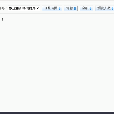
刊登時間
坪數
金額
瀏覽人數
排序：
唷！