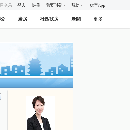
房屋交易
登入
註冊
我要刊登
幫助
數字App
辦公
廠房
社區找房
新聞
更多