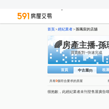
首頁
經紀業者
孫珮宸的店舖
>
>
🌈房產主播-
買賣配對~快速完成
首頁
租
中古屋
(0)
共有
0
個符合要求的房屋
很抱歉，此經紀業者未刊登售屋廣告