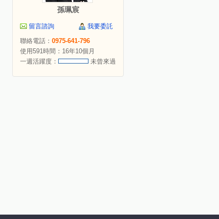
孫珮宸
留言諮詢
我要委託
聯絡電話：
0975-641-796
使用591時間：16年10個月
一週活躍度：
未曾來過