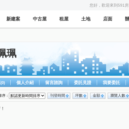
您好，歡迎來到591
新建案
中古屋
租屋
土地
店面
孫珮珮
屋
個人介紹
留言諮詢
委託見證
我要委託
(0)
刊登時間
坪數
金額
瀏覽人數
排序：
唷！