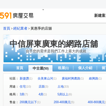
新建案
首頁
經紀業者
黃惠爭的店舖
>
>
中信屏東廣東的網路店舖
合乎您的需求是我們工作上最大的成就
首頁
租屋
個人介紹
留
中古屋
(1)
(50)
社區：
新捷讚
尖美東山河
廣福村興農路
維興路
(1)
(1)
(1)
(1)
磚寮
香潭路
忠英路
龍潭段
和生路二段
(1)
(1)
(1)
(1)
(
用途：
住宅
店面
土地
(10)
(3)
(33)
昆明街
坪頂路
萬興路
大和路
富翁街
(1)
(1)
(1)
(1)
(1)
格局：
3房
4房
5房以上
(7)
(1)
(6)
三和路
西環路
中山路
學仁街
機場北路
(1)
(1)
(1)
(1)
(
林森路東四段
環山路
吉和段
中興路二段
(1)
(1)
(1)
(1)
售金：
200萬元以下
200-400萬元
400-800萬元
(1)
(5)
(