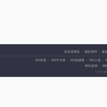
投資者專區
關於我們
廣
591租屋
591中古屋
591新建案
591土地
8891新車
88
Copyrigh