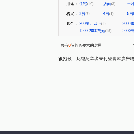
用途：
住宅
店面
土
(10)
(3)
格局：
3房
4房
5房
(7)
(1)
售金：
200萬元以下
200-
(1)
1200-2000萬元
200
(15)
共有
0
個符合要求的房屋
很抱歉，此經紀業者未刊登售屋廣告