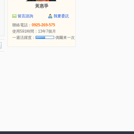
黃惠爭
留言諮詢
我要委託
聯絡電話：
0925-269-575
使用591時間：13年7個月
一週活躍度：
偶爾來一次