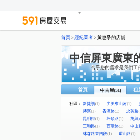
首頁
經紀業者
黃惠爭的店舖
>
>
中信屏東廣東
合乎您的需求是我們工
首頁
租
中古屋
(51)
社區：
新捷讚
尖美東山河
(1)
(1)
磚寮
香潭路
忠英路
(1)
(1)
(
昆明街
坪頂路
萬興
(1)
(1)
三和路
西環路
中山
(1)
(1)
林森路東四段
環山路
(1)
(1)