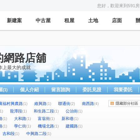
您好，歡迎來到591
新建案
中古屋
租屋
土地
店面
的網路店舖
作上最大的成就
屋
個人介紹
留言諮詢
委託見證
我要委託
(1)
廣福村興農路
維興路
聯通街
南西路
隱藏部分社區
(1)
(1)
(2)
(4)
龍潭段
和生路二段
公治街
1)
(1)
(1)
(1)
路
大和路
富翁街
新和巷
(1)
(1)
(1)
(1)
路
學仁街
機場北路
建國路
(1)
(1)
(1)
(1)
吉和段
中興路二段
(1)
(1)