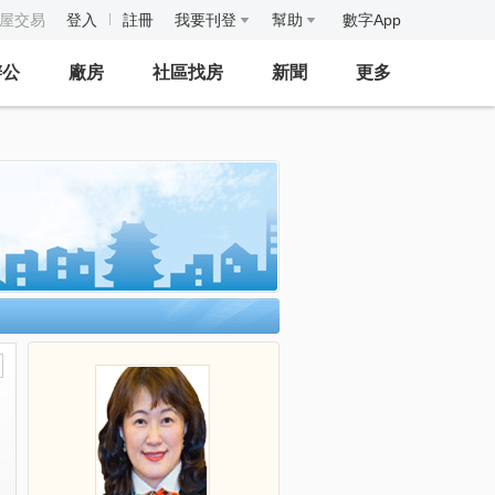
房屋交易
登入
註冊
我要刊登
幫助
數字App
辦公
廠房
社區找房
新聞
更多