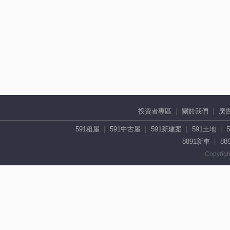
投資者專區
關於我們
廣
591租屋
591中古屋
591新建案
591土地
8891新車
88
Copyrigh