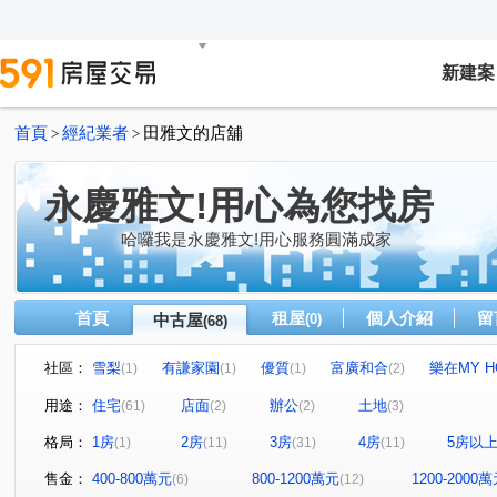
新建案
首頁
經紀業者
田雅文的店舖
>
>
永慶雅文!用心為您找房
哈囉我是永慶雅文!用心服務圓滿成家
首頁
租屋
個人介紹
留
中古屋
(0)
(68)
社區：
雪梨
有謙家園
優質
富廣和合
樂在MY H
(1)
(1)
(1)
(2)
美術水公園
太睿觀
仰睦
星都心
御園大
(1)
(1)
(1)
(1)
用途：
住宅
店面
辦公
土地
(61)
(2)
(2)
(3)
空軍一村第二區
優質社區
優質社區
安縵儷舍
(1)
(1)
(1)
(
格局：
1房
2房
3房
4房
5房以
(1)
(11)
(31)
(11)
優質社區
夏川里美
未來21
豐邑馬可波羅
(1)
(1)
(1)
(1)
綠光森林NO.21
臻研臻美
華揚天下
綠景莊園
(1)
(1)
(1)
(
售金：
400-800萬元
800-1200萬元
1200-2000
(6)
(12)