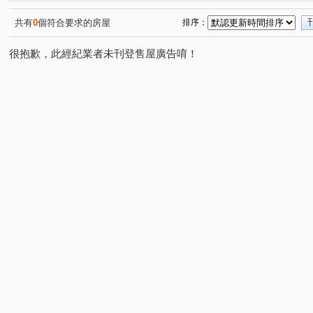
帝閣十一期
龍門
佳鏵禾雅
市長家
新祐
(2)
(1)
(1)
(1)
牛津生活
竹科悦揚
優質
春福聯合國
遠
(1)
(1)
(1)
(1)
共有
0
個符合要求的房屋
排序：
中華名廈
元方新世境
一品博觀
浩瀚高峰匯
(1)
(1)
(1)
(1)
很抱歉，此經紀業者未刊登售屋廣告唷！
富宇雲悅
美麗新世界
遠錦建設-馥園2
春福賦
(1)
(1)
(1)
國家藝術園區大無限
五五侘
隆恩段
光明九路
(1)
(1)
(1)
(
中華路四段
和江街
東興路一段
福德街
(2)
(3)
(1)
(1)
中山路
成功十一街
新光五街
光明路
明
(1)
(2)
(1)
(1)
東大路二段
民生路
大庄路
東山街
南門
(1)
(1)
(1)
(1)
光華二街
東峰路
埔頂一路
牛埔東路
建
(1)
(1)
(2)
(1)
中華路一段
白地街
中正路
員山
天府路
(1)
(1)
(2)
(1)
牛埔路
東大路三段
金雅三街
麗山街
育
(1)
(1)
(1)
(1)
文忠路
八德一路
中華路六段
頂埔路
國
(1)
(1)
(1)
(1)
振興路
興隆路一段
光復路一段
龍鳳路
(1)
(1)
(1)
(1)
食品路
莊敬北路
新興路
竹光路
隘口一
(1)
(1)
(1)
(2)
長園三街
延平路一段
志平路
(1)
(1)
(1)