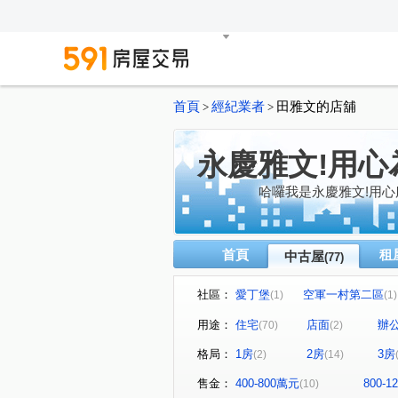
首頁
經紀業者
田雅文的店舖
>
>
永慶雅文!用心
哈囉我是永慶雅文!用
首頁
租
中古屋
(77)
社區：
愛丁堡
空軍一村第二區
(1)
(1)
水明漾峇里島5
國賓大悅
(1)
(
用途：
住宅
店面
辦
(70)
(2)
富廣和合
樂在MY HOUS
(2)
格局：
1房
2房
3房
(2)
(14)
仰睦
星都心
御園大
(1)
(1)
優質社區
安縵儷舍
(1)
(1)
售金：
400-800萬元
800-
(10)