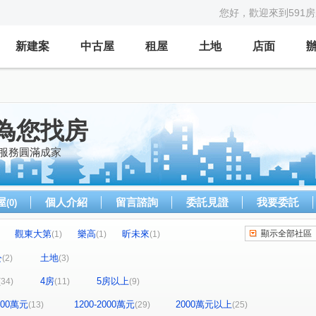
您好，歡迎來到591
新建案
中古屋
租屋
土地
店面
為您找房
心服務圓滿成家
屋
個人介紹
留言諮詢
委託見證
我要委託
(0)
觀東大第
樂高
昕未來
顯示全部社區
(1)
(1)
(1)
水晶香榭
雪梨
有謙家園
優質
1)
(1)
(1)
(1)
(1)
公
土地
(2)
(3)
E
市政首璽
美術水公園
太睿觀
(1)
(1)
(1)
(1)
4房
5房以上
(34)
(11)
(9)
樓
空軍一村第二區
優質社區
(1)
(1)
(1)
財星大樓
優質社區
夏川里美
未來21
(1)
(1)
(1)
(1)
1200萬元
1200-2000萬元
2000萬元以上
(13)
(29)
(25)