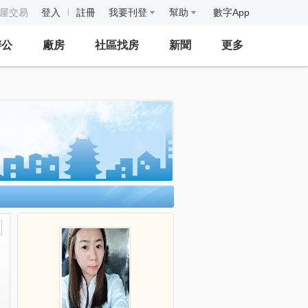
房屋交易
登入
註冊
我要刊登
幫助
數字App
辦公
廠房
社區找房
新聞
更多