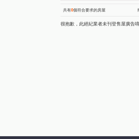
豐邑馬可波羅
蘇活
(1)
(1)
綠景莊園
煙波行館
(1)
(1)
共有
0
個符合要求的房屋
新祐澄美
文學苑3
(1)
(1)
很抱歉，此經紀業者未刊登售屋廣告
遠雄新時代
中華名廈
(1)
(1)
青隱
富宇雲悅
美麗
(1)
(1)
三民路
新香街
延平
(1)
(1)
翠亨路
西大路
勝利
(1)
(1)
武陵西二路
長興街
(1)
(1)
中華路四段
和江街
(2)
(3)
中山路
成功十一街
(1)
(1)
民生路
大庄路
東山
(1)
(1)
東峰路
埔頂一路
牛
(1)
(2)
白地街
中正路
員山
(1)
(1)
(
東大路三段
麗山街
(1)
(1)
中華路六段
頂埔路
(1)
(1)
光復路一段
龍鳳路
(1)
(1)
新興路
竹光路
隘口
(1)
(1)