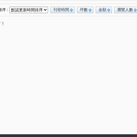
綠光森林NO.21
臻研臻美
華揚天下
(1)
(1)
(1)
帝閣十一期
龍門
佳鏵禾雅
市長家
(2)
(1)
(1)
(1)
刊登時間
坪數
金額
瀏覽人數
排序：
牛津生活
竹科悦揚
優質
春福聯合國
(1)
(1)
(1)
(1)
唷！
元方新世境
一品博觀
浩瀚高峰匯
(1)
(1)
(1)
新世界
隆恩段
中興路四段
武陵路
(1)
(1)
(1)
(2)
路二段
湳雅街
金雅三街
新一街
(1)
(1)
(2)
(1)
八街一段
文山六街
光華街
(1)
(1)
(1)
樹人一街
光明九路
有謙一路
(1)
(1)
(1)
東興路一段
福德街
領航南路二段
(1)
(1)
(1)
新光五街
光明路
明湖路
東大路二段
(1)
(1)
(1)
(1)
街
南門街
少年街
光華二街
(1)
(1)
(1)
(1)
埔東路
建國路二段
中華路一段
(1)
(1)
(1)
天府路一段
西濱路一段
牛埔路
1)
(1)
(2)
(1)
育德街
惠安街
文忠路
八德一路
(1)
(1)
(1)
(1)
國泰街
埔頂二路
振興路
興隆路一段
(1)
(1)
(1)
(1)
中崙村
境福街
食品路
莊敬北路
(1)
(1)
(1)
(1)
一街
(1)