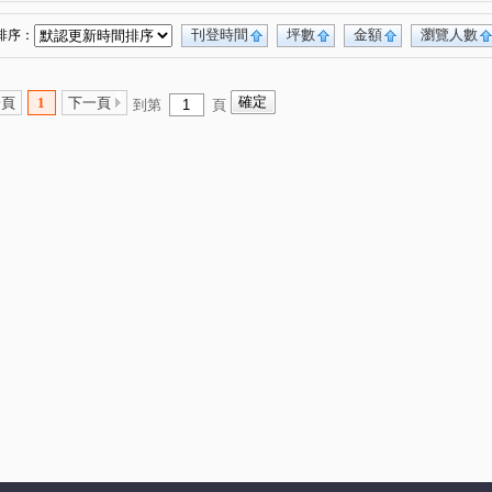
綠光森林NO.21
臻研臻美
華揚天下
(1)
(1)
(1)
帝閣十一期
龍門
佳鏵禾雅
市長家
(2)
(1)
(1)
(1)
刊登時間
坪數
金額
瀏覽人數
排序：
牛津生活
竹科悦揚
優質
春福聯合國
(1)
(1)
(1)
(1)
元方新世境
一品博觀
浩瀚高峰匯
(1)
(1)
(1)
一頁
1
下一頁
到第
頁
新世界
遠錦建設-馥園2
春福賦格
(1)
(1)
(1)
侘
隆恩段
中興路四段
武陵路
(1)
(1)
(1)
(2)
路二段
湳雅街
金雅三街
新一街
(1)
(1)
(2)
(1)
八街一段
文山六街
光華街
(1)
(1)
(1)
樹人一街
光明九路
有謙一路
(1)
(1)
(1)
東興路一段
福德街
領航南路二段
(1)
(1)
(1)
新光五街
光明路
明湖路
東大路二段
(1)
(1)
(1)
(1)
街
南門街
少年街
光華二街
(1)
(1)
(1)
(1)
埔東路
建國路二段
中華路一段
(1)
(1)
(1)
天府路一段
西濱路一段
牛埔路
1)
(1)
(2)
(1)
育德街
惠安街
文忠路
八德一路
(1)
(1)
(1)
(1)
國泰街
埔頂二路
振興路
興隆路一段
(1)
(1)
(1)
(1)
中崙村
境福街
食品路
莊敬北路
(1)
(1)
(1)
(1)
一街
綠獅三街
長園三街
延平路一段
(1)
(1)
(1)
(1)