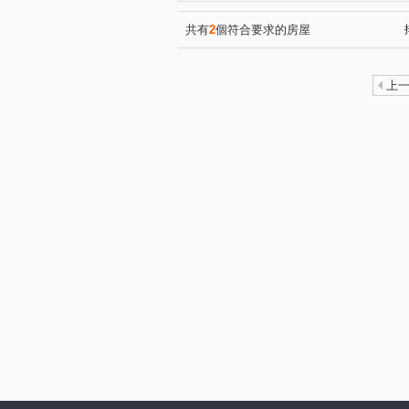
豐邑馬可波羅
蘇活
(1)
(1)
綠景莊園
煙波行館
(1)
(1)
共有
2
個符合要求的房屋
新祐澄美
文學苑3
(1)
(1)
遠雄新時代
中華名廈
(1)
(1)
上
青隱
富宇雲悅
美麗
(1)
(1)
國家藝術園區大無限
五五
(1)
三民路
新香街
延平
(1)
(1)
翠亨路
西大路
勝利
(1)
(1)
武陵西二路
長興街
(1)
(1)
中華路四段
和江街
(2)
(3)
中山路
成功十一街
(2)
(1)
民生路
大庄路
東山
(1)
(1)
東峰路
埔頂一路
牛
(1)
(2)
白地街
中正路
員山
(1)
(2)
(
東大路三段
麗山街
(1)
(1)
中華路六段
頂埔路
(1)
(1)
光復路一段
龍鳳路
(1)
(1)
新興路
竹光路
隘口
(1)
(2)
志平路
(1)