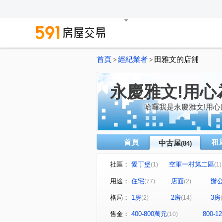
首頁
經紀業者
田雅文的店舖
>
>
永慶雅文!用心
哈囉我是永慶雅文!用
首頁
租
中古屋
(84)
社區：
愛丁堡
空軍一村第二區
(1)
(1)
水明漾峇里島5
國賓大悅
(1)
(
用途：
住宅
店面
辦
(77)
(2)
富廣和合
樂在MY HOUS
(2)
格局：
1房
2房
3房
(2)
(14)
仰睦
星都心
御園大
(1)
(1)
優質社區
安縵儷舍
(1)
(1)
售金：
400-800萬元
800-
(10)