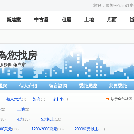
您好，歡迎來到591
新建案
中古屋
租屋
土地
店面
為您找房
心服務圓滿成家
屋
個人介紹
留言諮詢
委託見證
我要委託
(0)
觀東大第
樂高
昕未來
顯示全部社區
(1)
(1)
(1)
水晶香榭
雪梨
有謙家園
優質
1)
(1)
(1)
(1)
(1)
公
土地
(2)
(3)
E
市政首璽
美術水公園
太睿觀
(1)
(1)
(1)
(1)
4房
5房以上
(38)
(13)
(10)
樓
空軍一村第二區
優質社區
(1)
(1)
(1)
財星大樓
優質社區
夏川里美
未來21
(1)
(1)
(1)
(1)
1200萬元
1200-2000萬元
2000萬元以上
(13)
(30)
(31)