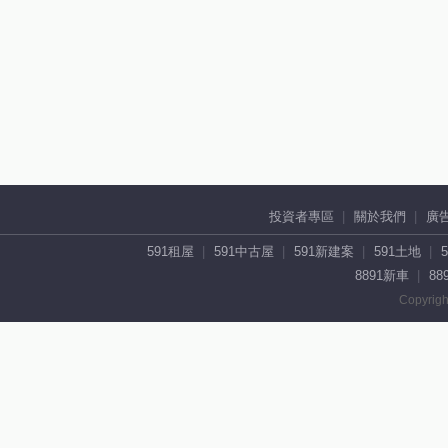
投資者專區
關於我們
廣
591租屋
591中古屋
591新建案
591土地
8891新車
88
Copyrigh