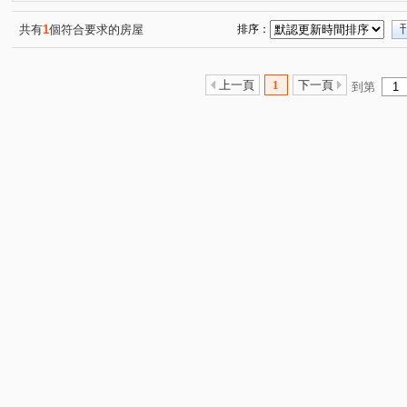
帝閣十一期
龍門
佳鏵禾雅
市長家
新祐
(2)
(1)
(1)
(1)
牛津生活
竹科悦揚
優質
春福聯合國
遠
(1)
(1)
(1)
(1)
共有
1
個符合要求的房屋
排序：
中華名廈
元方新世境
一品博觀
浩瀚高峰匯
(1)
(1)
(1)
(1)
富宇雲悅
美麗新世界
遠錦建設-馥園2
春福賦
(1)
(1)
(1)
上一頁
1
下一頁
到第
國家藝術園區大無限
五五侘
隆恩段
光明九路
(1)
(1)
(1)
(
中華路四段
和江街
東興路一段
福德街
(1)
(2)
(3)
(1)
中山路
成功十一街
新光五街
光明路
明
(1)
(2)
(1)
(1)
東大路二段
民生路
大庄路
東山街
南門
(1)
(1)
(1)
(1)
光華二街
東峰路
埔頂一路
牛埔東路
建
(1)
(1)
(2)
(1)
中華路一段
白地街
中正路
員山
天府路
(1)
(1)
(2)
(1)
牛埔路
東大路三段
金雅三街
麗山街
育
(1)
(1)
(1)
(1)
文忠路
八德一路
中華路六段
頂埔路
國
(1)
(1)
(1)
(1)
振興路
興隆路一段
光復路一段
龍鳳路
(1)
(1)
(1)
(1)
食品路
莊敬北路
新興路
竹光路
隘口一
(1)
(1)
(1)
(2)
長園三街
延平路一段
志平路
(1)
(1)
(1)