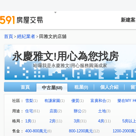
新建案
首頁
經紀業者
田雅文的店舖
>
>
永慶雅文!用心為您找房
哈囉我是永慶雅文!用心服務圓滿成家
首頁
租屋
個人介紹
留
中古屋
(0)
(68)
社區：
雪梨
有謙家園
優質
富廣和合
樂在MY H
(1)
(1)
(1)
(2)
美術水公園
太睿觀
仰睦
星都心
御園大
(1)
(1)
(1)
(1)
用途：
住宅
店面
辦公
土地
(61)
(2)
(2)
(3)
空軍一村第二區
優質社區
優質社區
安縵儷舍
(1)
(1)
(1)
(
格局：
1房
2房
3房
4房
5房以
(1)
(11)
(31)
(11)
優質社區
夏川里美
未來21
豐邑馬可波羅
(1)
(1)
(1)
(1)
綠光森林NO.21
臻研臻美
華揚天下
綠景莊園
(1)
(1)
(1)
(
售金：
400-800萬元
800-1200萬元
1200-2000
(6)
(12)