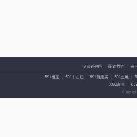
投資者專區
關於我們
廣
591租屋
591中古屋
591新建案
591土地
8891新車
88
Copyrigh