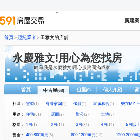
新建案
首頁
經紀業者
田雅文的店舖
>
>
永慶雅文!用心為您找房
哈囉我是永慶雅文!用心服務圓滿成家
首頁
租屋
個人介紹
留
中古屋
(0)
(68)
社區：
雪梨
有謙家園
優質
富廣和合
樂在MY H
(1)
(1)
(1)
(2)
美術水公園
太睿觀
仰睦
星都心
御園大
(1)
(1)
(1)
(1)
用途：
住宅
店面
辦公
土地
(61)
(2)
(2)
(3)
空軍一村第二區
優質社區
優質社區
安縵儷舍
(1)
(1)
(1)
(
格局：
1房
2房
3房
4房
5房以
(1)
(11)
(31)
(11)
優質社區
夏川里美
未來21
豐邑馬可波羅
(1)
(1)
(1)
(1)
綠光森林NO.21
臻研臻美
華揚天下
綠景莊園
(1)
(1)
(1)
(
售金：
400-800萬元
800-1200萬元
1200-2000
(6)
(12)