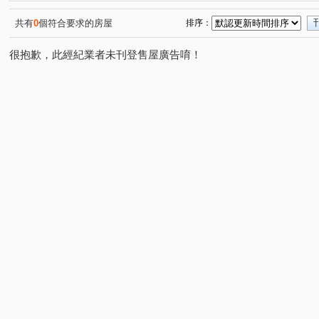
帝閣十一期
龍門
佳鏵禾雅
市長家
新祐
(2)
(1)
(1)
(1)
牛津生活
竹科悦揚
優質
春福聯合國
遠
(1)
(1)
(1)
(1)
共有
0
個符合要求的房屋
排序：
中華名廈
元方新世境
一品博觀
浩瀚高峰匯
(1)
(1)
(1)
(1)
很抱歉，此經紀業者未刊登售屋廣告唷！
富宇雲悅
美麗新世界
遠錦建設-馥園2
春福賦
(1)
(1)
(1)
國家藝術園區大無限
五五侘
隆恩段
光明九路
(1)
(1)
(1)
(
中華路四段
和江街
東興路一段
福德街
(2)
(3)
(1)
(1)
中山路
成功十一街
新光五街
光明路
明
(1)
(2)
(1)
(1)
東大路二段
民生路
大庄路
東山街
南門
(1)
(1)
(1)
(1)
光華二街
東峰路
埔頂一路
牛埔東路
建
(1)
(1)
(2)
(1)
中華路一段
白地街
中正路
員山
天府路
(1)
(1)
(2)
(1)
牛埔路
東大路三段
金雅三街
麗山街
育
(1)
(1)
(1)
(1)
文忠路
八德一路
中華路六段
頂埔路
國
(1)
(1)
(1)
(1)
振興路
興隆路一段
光復路一段
龍鳳路
(1)
(1)
(1)
(1)
食品路
莊敬北路
新興路
竹光路
隘口一
(1)
(1)
(1)
(2)
長園三街
延平路一段
志平路
(1)
(1)
(1)