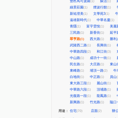
豐邑馬可波羅
蘇活
(1)
(1)
綠景莊園
煙波行館
(1)
(1)
新祐澄美
文學苑3
(1)
(1)
遠雄新時代
中華名廈
(1)
(1)
青隱
富宇雲悅
美麗
(1)
(1)
三民路
新香街
延平
(1)
(1)
翠亨路
(1)
西大路
勝利
(1)
武陵西二路
長興街
(1)
(1)
中華路四段
和江街
(2)
(3)
中山路
成功十一街
(1)
(1)
民生路
大庄路
東山
(1)
(1)
東峰路
埔頂一路
牛
(1)
(2)
白地街
中正路
員山
(1)
(1)
(
東大路三段
麗山街
(1)
(1)
中華路六段
頂埔路
(1)
(1)
光復路一段
龍鳳路
(1)
(1)
新興路
竹光路
隘口
(1)
(1)
用途：
住宅
店面
辦
(70)
(2)