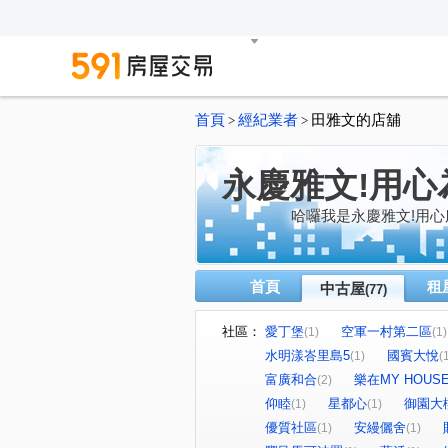
首頁
經紀業者
田雅文的店舖
>
>
永慶雅文!用心
哈囉我是永慶雅文!用
首頁
租
中古屋
(77)
社區：
愛丁堡
空軍一村第二區
(1)
(1)
水明漾峇里島5
國賓大悅
(1)
(
富廣和合
樂在MY HOUS
(2)
仰睦
星都心
御園大
(1)
(1)
優質社區
安縵儷舍
(1)
(1)