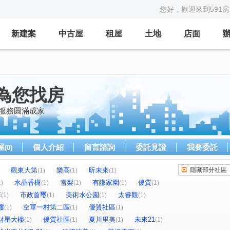
您好，歡迎來到591
新建案
中古屋
租屋
土地
店面
為您找房
心服務圓滿成家
屋
個人介紹
留言諮詢
委託見證
我要委託
(0)
觀東大第
樂高
昕未來
隱藏部分社區
(1)
(1)
(1)
水晶香榭
雪梨
有謙家園
優質
1)
(1)
(1)
(1)
(1)
E
市政首璽
美術水公園
太睿觀
(1)
(1)
(1)
(1)
樓
空軍一村第二區
優質社區
(1)
(1)
(1)
財星大樓
優質社區
夏川里美
未來21
(1)
(1)
(1)
(1)