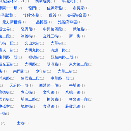
綠光森林NO.21
臻研臻美
華揚天下
(1)
(1)
(1)
帝閣十一期
龍門
佳鏵禾雅
市長家
(2)
(1)
(1)
(1)
牛津生活
竹科悦揚
優質
春福聯合國
(1)
(1)
(1)
(1)
元方新世境
一品博觀
浩瀚高峰匯
(1)
(1)
(1)
新世界
隆恩段
中興路四段
武陵路
(1)
(1)
(1)
(2)
路二段
湳雅街
金雅三街
新一街
(1)
(1)
(2)
(1)
八街一段
文山六街
光華街
(1)
(1)
(1)
樹人一街
光明九路
有謙一路
(1)
(1)
(1)
東興路一段
福德街
領航南路二段
(1)
(1)
(1)
新光五街
光明路
明湖路
東大路二段
(1)
(1)
(1)
(1)
街
南門街
少年街
光華二街
(1)
(1)
(1)
(1)
埔東路
建國路二段
中華路一段
(1)
(1)
(1)
天府路一段
西濱路一段
牛埔路
1)
(1)
(2)
(1)
育德街
惠安街
文忠路
八德一路
(1)
(1)
(1)
(1)
國泰街
埔頂二路
振興路
興隆路一段
(1)
(1)
(1)
(1)
中崙村
境福街
食品路
莊敬北路
(1)
(1)
(1)
(1)
一街
(1)
公
土地
(2)
(3)