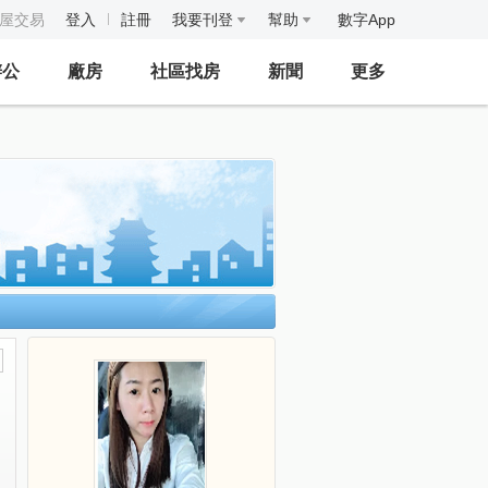
房屋交易
登入
註冊
我要刊登
幫助
數字App
辦公
廠房
社區找房
新聞
更多