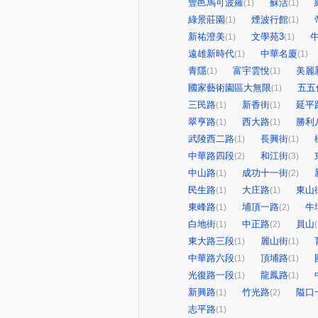
豐邑馬可波羅
蘇活
(1)
(1)
綠景莊園
煙波行館
(1)
(1)
新祐澄美
文學苑3
(1)
(1)
遠雄新時代
中華名廈
(1)
(1)
青隱
富宇雲悅
美麗
(1)
(1)
國家藝術園區大無限
五五
(1)
三民路
新香街
延平
(1)
(1)
翠亨路
西大路
勝利
(1)
(1)
武陵西二路
長興街
(1)
(1)
中華路四段
和江街
(2)
(3)
中山路
成功十一街
(1)
(2)
民生路
大庄路
東山
(1)
(1)
東峰路
埔頂一路
牛
(1)
(2)
白地街
中正路
員山
(1)
(2)
(
東大路三段
麗山街
(1)
(1)
中華路六段
頂埔路
(1)
(1)
光復路一段
龍鳳路
(1)
(1)
新興路
竹光路
隘口
(1)
(2)
志平路
(1)