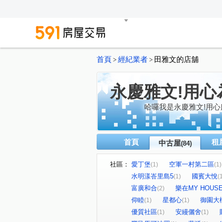
首頁
經紀業者
田雅文的店舖
>
>
永慶雅文!用心
哈囉我是永慶雅文!用
首頁
租
中古屋
(84)
社區：
愛丁堡
空軍一村第二區
(1)
(1)
水明漾峇里島5
國賓大悅
(1)
(
富廣和合
樂在MY HOUS
(2)
仰睦
星都心
御園大
(1)
(1)
優質社區
安縵儷舍
(1)
(1)