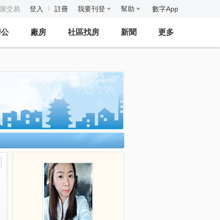
房屋交易
登入
註冊
我要刊登
幫助
數字App
辦公
廠房
社區找房
新聞
更多