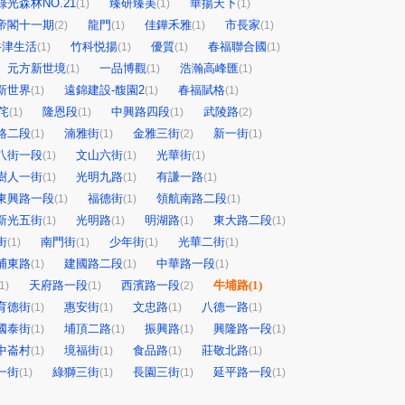
綠光森林NO.21
臻研臻美
華揚天下
(1)
(1)
(1)
帝閣十一期
龍門
佳鏵禾雅
市長家
(2)
(1)
(1)
(1)
牛津生活
竹科悦揚
優質
春福聯合國
(1)
(1)
(1)
(1)
元方新世境
一品博觀
浩瀚高峰匯
(1)
(1)
(1)
新世界
遠錦建設-馥園2
春福賦格
(1)
(1)
(1)
侘
隆恩段
中興路四段
武陵路
(1)
(1)
(1)
(2)
路二段
湳雅街
金雅三街
新一街
(1)
(1)
(2)
(1)
八街一段
文山六街
光華街
(1)
(1)
(1)
樹人一街
光明九路
有謙一路
(1)
(1)
(1)
東興路一段
福德街
領航南路二段
(1)
(1)
(1)
新光五街
光明路
明湖路
東大路二段
(1)
(1)
(1)
(1)
街
南門街
少年街
光華二街
(1)
(1)
(1)
(1)
埔東路
建國路二段
中華路一段
(1)
(1)
(1)
天府路一段
西濱路一段
牛埔路
(1)
1)
(1)
(2)
育德街
惠安街
文忠路
八德一路
(1)
(1)
(1)
(1)
國泰街
埔頂二路
振興路
興隆路一段
(1)
(1)
(1)
(1)
中崙村
境福街
食品路
莊敬北路
(1)
(1)
(1)
(1)
一街
綠獅三街
長園三街
延平路一段
(1)
(1)
(1)
(1)