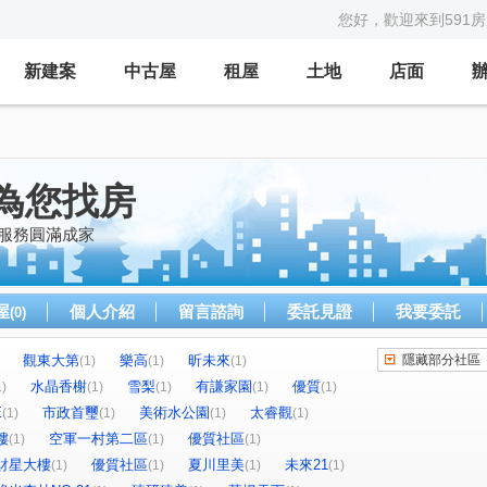
您好，歡迎來到591
新建案
中古屋
租屋
土地
店面
為您找房
心服務圓滿成家
屋
個人介紹
留言諮詢
委託見證
我要委託
(0)
觀東大第
樂高
昕未來
隱藏部分社區
(1)
(1)
(1)
水晶香榭
雪梨
有謙家園
優質
1)
(1)
(1)
(1)
(1)
E
市政首璽
美術水公園
太睿觀
(1)
(1)
(1)
(1)
樓
空軍一村第二區
優質社區
(1)
(1)
(1)
財星大樓
優質社區
夏川里美
未來21
(1)
(1)
(1)
(1)