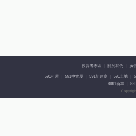
投資者專區
關於我們
廣
591租屋
591中古屋
591新建案
591土地
8891新車
88
Copyrigh