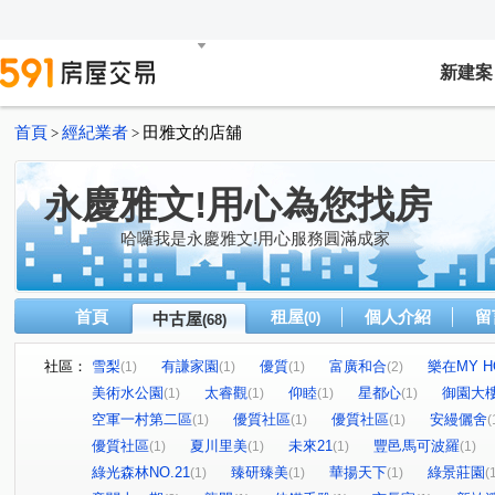
新建案
首頁
經紀業者
田雅文的店舖
>
>
永慶雅文!用心為您找房
哈囉我是永慶雅文!用心服務圓滿成家
首頁
租屋
個人介紹
留
中古屋
(0)
(68)
社區：
雪梨
有謙家園
優質
富廣和合
樂在MY H
(1)
(1)
(1)
(2)
美術水公園
太睿觀
仰睦
星都心
御園大
(1)
(1)
(1)
(1)
空軍一村第二區
優質社區
優質社區
安縵儷舍
(1)
(1)
(1)
(
優質社區
夏川里美
未來21
豐邑馬可波羅
(1)
(1)
(1)
(1)
綠光森林NO.21
臻研臻美
華揚天下
綠景莊園
(1)
(1)
(1)
(