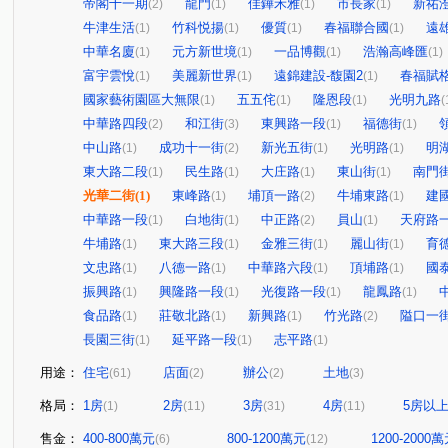
帝閣十一期
龍門
佳鏵禾雅
市長家
新祐
(2)
(1)
(1)
(1)
牛津生活
竹科悦揚
優質
春福聯合國
遠
(1)
(1)
(1)
(1)
中華名廈
元方新世境
一品博觀
浩瀚高峰匯
(1)
(1)
(1)
(1)
富宇雲悅
美麗新世界
遠錦建設-馥園2
春福賦
(1)
(1)
(1)
國家藝術園區大無限
五五侘
隆恩段
光明九路
(1)
(1)
(1)
(
中華路四段
和江街
東興路一段
福德街
(2)
(3)
(1)
(1)
中山路
成功十一街
新光五街
光明路
明
(1)
(2)
(1)
(1)
東大路二段
民生路
大庄路
東山街
南門
(1)
(1)
(1)
(1)
光華二街
(1)
東峰路
埔頂一路
牛埔東路
建
(1)
(2)
(1)
中華路一段
白地街
中正路
員山
天府路
(1)
(1)
(2)
(1)
牛埔路
東大路三段
金雅三街
麗山街
育
(1)
(1)
(1)
(1)
文忠路
八德一路
中華路六段
頂埔路
國
(1)
(1)
(1)
(1)
振興路
興隆路一段
光復路一段
龍鳳路
(1)
(1)
(1)
(1)
食品路
莊敬北路
新興路
竹光路
隘口一
(1)
(1)
(1)
(2)
長園三街
延平路一段
志平路
(1)
(1)
(1)
用途：
住宅
店面
辦公
土地
(61)
(2)
(2)
(3)
格局：
1房
2房
3房
4房
5房以
(1)
(11)
(31)
(11)
售金：
400-800萬元
800-1200萬元
1200-2000
(6)
(12)