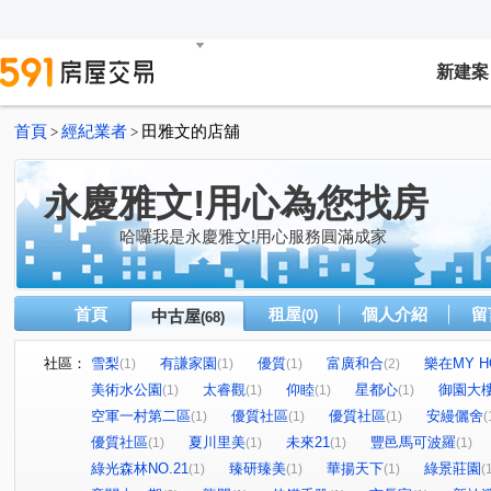
新建案
首頁
經紀業者
田雅文的店舖
>
>
永慶雅文!用心為您找房
哈囉我是永慶雅文!用心服務圓滿成家
首頁
租屋
個人介紹
留
中古屋
(0)
(68)
社區：
雪梨
有謙家園
優質
富廣和合
樂在MY H
(1)
(1)
(1)
(2)
美術水公園
太睿觀
仰睦
星都心
御園大
(1)
(1)
(1)
(1)
空軍一村第二區
優質社區
優質社區
安縵儷舍
(1)
(1)
(1)
(
優質社區
夏川里美
未來21
豐邑馬可波羅
(1)
(1)
(1)
(1)
綠光森林NO.21
臻研臻美
華揚天下
綠景莊園
(1)
(1)
(1)
(