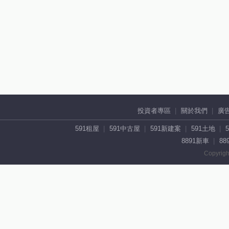
投資者專區
關於我們
廣
591租屋
591中古屋
591新建案
591土地
8891新車
88
Copyrigh