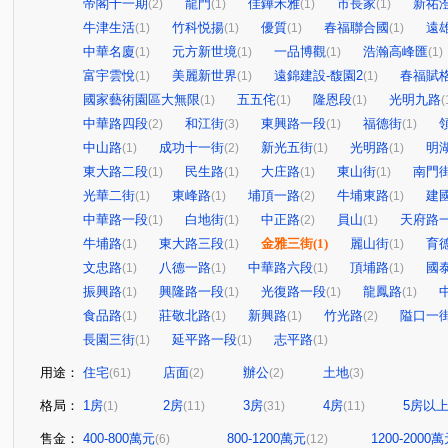
帝閣十一期
龍門
佳鏵禾雅
市長家
新祐
(2)
(1)
(1)
(1)
牛津生活
竹科悦揚
優質
春福聯合國
遠
(1)
(1)
(1)
(1)
中華名廈
元方新世境
一品博觀
浩瀚高峰匯
(1)
(1)
(1)
(1)
富宇雲悅
美麗新世界
遠錦建設-馥園2
春福賦
(1)
(1)
(1)
國家藝術園區大無限
五五侘
隆恩段
光明九路
(1)
(1)
(1)
(
中華路四段
和江街
東興路一段
福德街
(2)
(3)
(1)
(1)
中山路
成功十一街
新光五街
光明路
明
(1)
(2)
(1)
(1)
東大路二段
民生路
大庄路
東山街
南門
(1)
(1)
(1)
(1)
光華二街
東峰路
埔頂一路
牛埔東路
建
(1)
(1)
(2)
(1)
中華路一段
白地街
中正路
員山
天府路
(1)
(1)
(2)
(1)
牛埔路
東大路三段
金雅三街
(1)
麗山街
育
(1)
(1)
(1)
文忠路
八德一路
中華路六段
頂埔路
國
(1)
(1)
(1)
(1)
振興路
興隆路一段
光復路一段
龍鳳路
(1)
(1)
(1)
(1)
食品路
莊敬北路
新興路
竹光路
隘口一
(1)
(1)
(1)
(2)
長園三街
延平路一段
志平路
(1)
(1)
(1)
用途：
住宅
店面
辦公
土地
(61)
(2)
(2)
(3)
格局：
1房
2房
3房
4房
5房以
(1)
(11)
(31)
(11)
售金：
400-800萬元
800-1200萬元
1200-2000
(6)
(12)