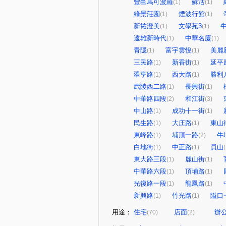
豐邑馬可波羅
蘇活
(1)
(1)
綠景莊園
煙波行館
(1)
(1)
新祐澄美
文學苑3
(1)
(1)
遠雄新時代
中華名廈
(1)
(1)
青隱
富宇雲悅
美麗
(1)
(1)
三民路
新香街
延平
(1)
(1)
翠亨路
西大路
勝利
(1)
(1)
武陵西二路
長興街
(1)
(1)
中華路四段
和江街
(2)
(3)
中山路
成功十一街
(1)
(1)
民生路
大庄路
東山
(1)
(1)
東峰路
埔頂一路
牛
(1)
(2)
白地街
中正路
員山
(1)
(1)
(
東大路三段
麗山街
(1)
(1)
中華路六段
頂埔路
(1)
(1)
光復路一段
龍鳳路
(1)
(1)
新興路
竹光路
隘口
(1)
(1)
用途：
住宅
店面
辦
(70)
(2)