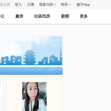
房屋交易
登入
註冊
我要刊登
幫助
數字App
辦公
廠房
社區找房
新聞
更多