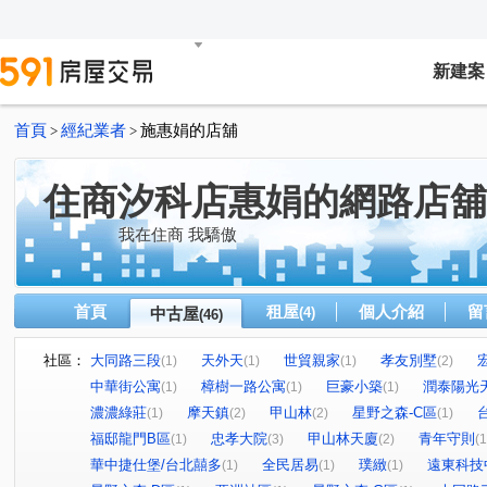
新建案
首頁
經紀業者
施惠娟的店舖
>
>
住商汐科店惠娟的網路店舖
我在住商 我驕傲
首頁
租屋
個人介紹
留
中古屋
(4)
(46)
社區：
大同路三段
天外天
世貿親家
孝友別墅
(1)
(1)
(1)
(2)
中華街公寓
樟樹一路公寓
巨豪小築
潤泰陽光
(1)
(1)
(1)
濃濃綠莊
摩天鎮
甲山林
星野之森-C區
(1)
(2)
(2)
(1)
福邸龍門B區
忠孝大院
甲山林天廈
青年守則
(1)
(3)
(2)
(1
華中捷仕堡/台北囍多
全民居易
璞緻
遠東科技
(1)
(1)
(1)