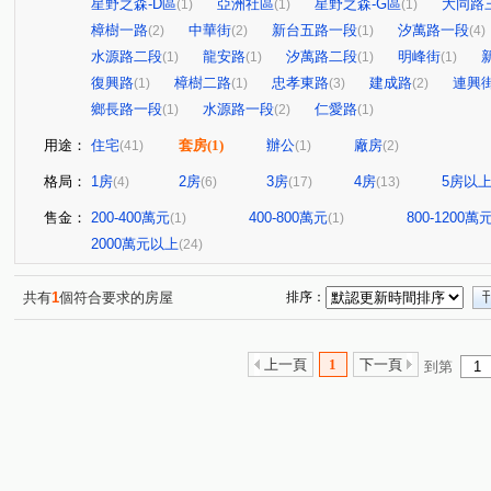
星野之森-D區
亞洲社區
星野之森-G區
大同路
(1)
(1)
(1)
樟樹一路
中華街
新台五路一段
汐萬路一段
(2)
(2)
(1)
(4)
水源路二段
龍安路
汐萬路二段
明峰街
(1)
(1)
(1)
(1)
復興路
樟樹二路
忠孝東路
建成路
連興
(1)
(1)
(3)
(2)
鄉長路一段
水源路一段
仁愛路
(1)
(2)
(1)
用途：
住宅
套房
(1)
辦公
廠房
(41)
(1)
(2)
格局：
1房
2房
3房
4房
5房以
(4)
(6)
(17)
(13)
售金：
200-400萬元
400-800萬元
800-1200萬
(1)
(1)
2000萬元以上
(24)
共有
1
個符合要求的房屋
排序：
上一頁
1
下一頁
到第