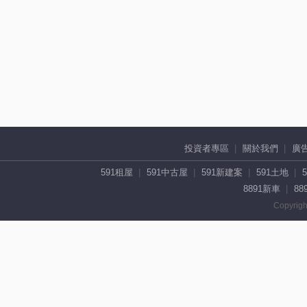
投資者專區
關於我們
廣
591租屋
591中古屋
591新建案
591土地
8891新車
88
Copyrigh