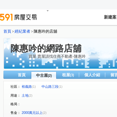
新建案
首頁
經紀業者
陳惠吟的店舖
>
>
陳惠吟的網路店舖
買屋 賣屋請找住商不動產-陳惠吟
首頁
租屋
個人介紹
留
中古屋
(3)
(2)
社區：
裕義路
中山路三段
(1)
(1)
用途：
土地
(2)
格局：
售金：
2000萬元以上
(2)