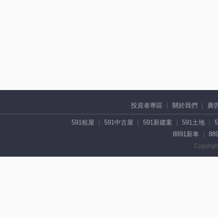
投資者專區
關於我們
廣
591租屋
591中古屋
591新建案
591土地
8891新車
88
Copyrigh