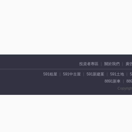
投資者專區
關於我們
廣
591租屋
591中古屋
591新建案
591土地
8891新車
88
Copyrigh