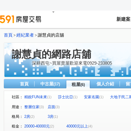
新建案
首頁
經紀業者
謝慧貞的店舖
>
>
謝慧貞的網路店舖
深耕西屯~買屋賣屋歡迎來電0929-233805
首頁
中古屋
個人介紹
留
(17)
租屋
(6)
社區：
精銳FUN未來
莎士比亞
安家名園
大地子民二
(1)
(1)
(1)
弘孝路
福雅路
台灣大道五段
大墩十四街
(1)
(1)
(1)
(1)
用途：
整層住家
店面
(3)
(3)
寶慶街
(1)
格局：
2房
3房
(2)
(1)
租金：
20000-40000元
40000元以上
(2)
(4)