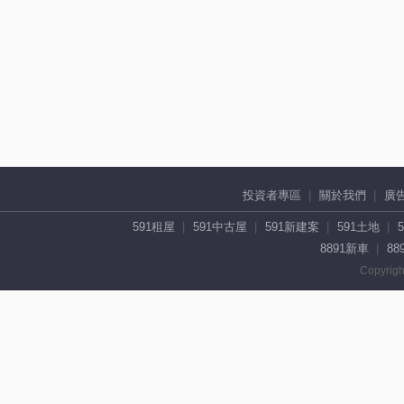
投資者專區
關於我們
廣
591租屋
591中古屋
591新建案
591土地
8891新車
88
Copyrigh