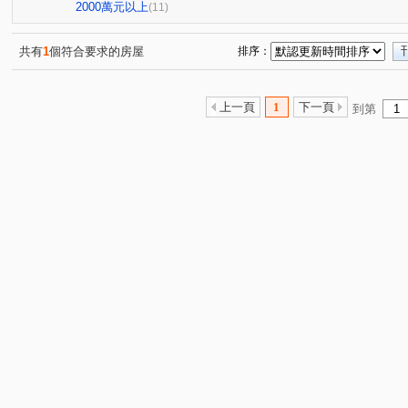
福科路
福瑞街
北屯路
沙田路六段
立智
(1)
(1)
(1)
(1)
2000萬元以上
(11)
文山路
逢明街
中山路一段
安溪東路
文
(1)
(1)
(1)
(1)
三塊巷
崁頂路
樹人一街
惠來路三段
逢
(1)
(1)
(1)
(1)
共有
1
個符合要求的房屋
排序：
上一頁
1
下一頁
到第