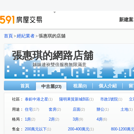
新建案
首頁
經紀業者
張惠琪的店舖
>
>
張惠琪的網路店舖
姊妹連袂雙倍服務無限滿意
首頁
租屋
個人介紹
留
中古屋
(0)
(23)
社區：
泰鉅中港之星
陽明果貿新城B區
市政1號院
立
(1)
(1)
(1)
寶輝世紀莊園/寶輝VILLAGE2
瑞聯天地I區
亞洲商業
(1)
(1)
用途：
住宅
套房
店面
辦公
土地
(17)
(2)
(2)
(1)
(1)
佳福皇璽
(1)
立彩璞悅
和慕
大德家園
福竹
(1)
(1)
(1)
格局：
1房
2房
3房
4房
(2)
(2)
(9)
(6)
環球巨星大樓
鄉林綠世界
長國臻品
富麗家園1
(1)
(1)
(1)
南安路
上安路
黎明路三段
建國路
市政
(1)
(1)
(1)
(1)
售金：
200萬元以下
200-400萬元
800-1200萬
(1)
(1)