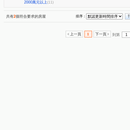
福科路
福瑞街
北屯路
沙田路六段
立智
(1)
(1)
(1)
(1)
2000萬元以上
(11)
文山路
逢明街
中山路一段
安溪東路
文
(1)
(1)
(1)
(1)
三塊巷
崁頂路
樹人一街
惠來路三段
逢
(1)
(1)
(1)
(1)
共有
2
個符合要求的房屋
排序：
上一頁
1
下一頁
到第