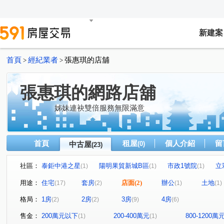
新建案
首頁
經紀業者
張惠琪的店舖
>
>
張惠琪的網路店舖
姊妹連袂雙倍服務無限滿意
首頁
租屋
個人介紹
留
中古屋
(0)
(23)
社區：
泰鉅中港之星
陽明果貿新城B區
市政1號院
立
(1)
(1)
(1)
寶輝世紀莊園/寶輝VILLAGE2
瑞聯天地I區
亞洲商業
(1)
(1)
用途：
住宅
套房
店面
(2)
辦公
土地
(17)
(2)
(1)
(1)
佳福皇璽
立彩璞悅
和慕
大德家園
福竹
(1)
(1)
(1)
(1)
格局：
1房
2房
3房
4房
(2)
(2)
(9)
(6)
環球巨星大樓
鄉林綠世界
長國臻品
富麗家園1
(1)
(1)
(1)
南安路
上安路
黎明路三段
建國路
市政
(1)
(1)
(1)
(1)
售金：
200萬元以下
200-400萬元
800-1200萬
(1)
(1)