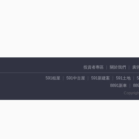
投資者專區
關於我們
廣
591租屋
591中古屋
591新建案
591土地
8891新車
88
Copyrigh