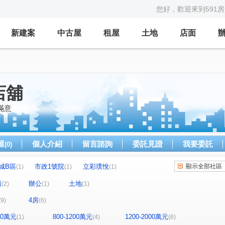
您好，歡迎來到591
新建案
中古屋
租屋
土地
店面
店舖
滿意
屋
個人介紹
留言諮詢
委託見證
我要委託
(0)
城B區
市政1號院
立彩璞悅
顯示全部社區
(1)
(1)
(1)
瑞聯天地I區
亞洲商業大樓
裕國豐盛
)
(1)
(1)
(1)
面
辦公
土地
(2)
(1)
(1)
和慕
大德家園
福竹御所
(1)
(1)
(1)
4房
(9)
(6)
長國臻品
富麗家園11
勇建薪傳
(1)
(1)
(1)
(1)
路三段
建國路
市政路
台灣大道三段
(1)
(1)
(1)
(1)
400萬元
800-1200萬元
1200-2000萬元
(1)
(4)
(6)