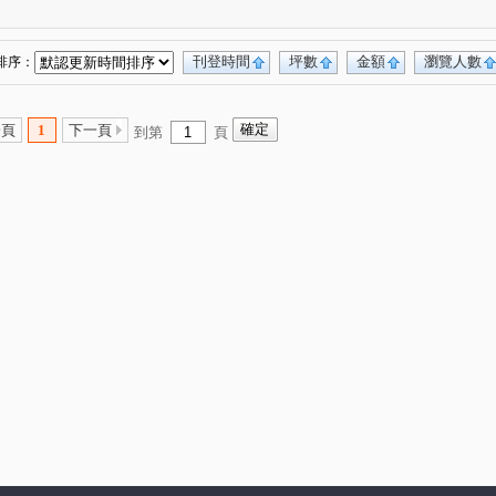
路
沙田路六段
立智街
臺灣大道三段
(1)
(1)
(1)
(1)
路一段
安溪東路
文心路三段
新德街
(1)
(1)
(1)
(1)
一街
惠來路三段
逢甲路
(1)
(1)
(1)
刊登時間
坪數
金額
瀏覽人數
排序：
一頁
1
下一頁
到第
頁