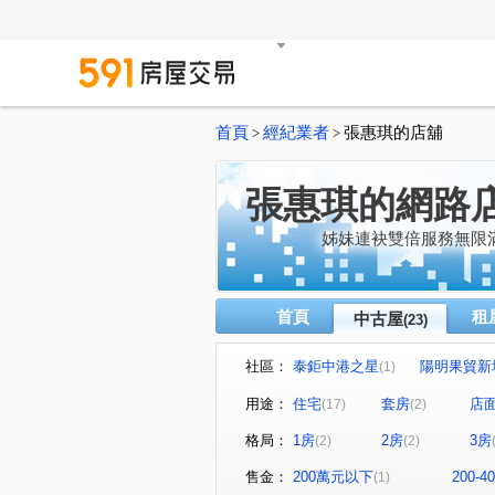
首頁
經紀業者
張惠琪的店舖
>
>
張惠琪的網路
姊妹連袂雙倍服務無限
首頁
租
中古屋
(23)
社區：
泰鉅中港之星
陽明果貿新
(1)
寶輝世紀莊園/寶輝VILLAGE2
(1
用途：
住宅
套房
店
(17)
(2)
佳福皇璽
立彩璞悅
(1)
(1)
格局：
1房
2房
3房
(2)
(2)
環球巨星大樓
鄉林綠世界
(1)
南安路
上安路
黎明
(1)
(1)
售金：
200萬元以下
200-
(1)