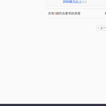
福科路
福瑞街
北屯
(1)
(1)
2000萬元以上
(11)
文山路
逢明街
中山
(1)
(1)
三塊巷
崁頂路
樹人
(1)
(1)
共有
1
個符合要求的房屋
上