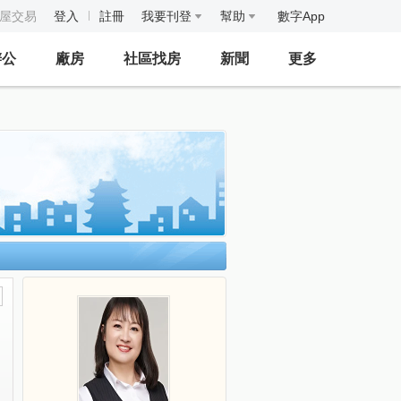
房屋交易
登入
註冊
我要刊登
幫助
數字App
辦公
廠房
社區找房
新聞
更多