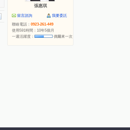
張惠琪
留言諮詢
我要委託
聯絡電話：
0923-261-449
使用591時間：10年5個月
一週活躍度：
偶爾來一次