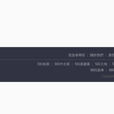
投資者專區
關於我們
廣
591租屋
591中古屋
591新建案
591土地
8891新車
88
Copyrigh