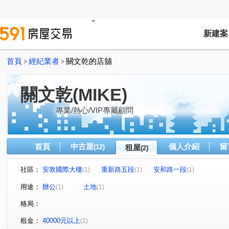
新建案
首頁
經紀業者
關文乾的店舖
>
>
關文乾(MIKE)
專業/熱心/VIP專屬顧問
首頁
中古屋
個人介紹
留
(12)
租屋
(2)
社區：
安敦國際大樓
重新路五段
安和路一段
(1)
(1)
(1)
用途：
辦公
土地
(1)
(1)
格局：
租金：
40000元以上
(2)